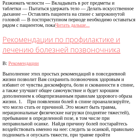
Разжимать челюсти — Вкладывать в рот предметы и
таблетки — Пытаться удержать тело — Делать искусственное
дыхание — Оставлять пациента на спине с запрокинутой
головой — В постприступном периоде необходимо оставаться
рядом с пациентом, пока
Читать дальше...
Рекомендации по профилактике и
лечению болезней позвоночника
2020-
В:
Рекомендации
07-
Выполнение этих простых рекомендаций в повседневной
08
жизни позволит Вам сохранить позвоночник здоровым и
избавит от чувства дискомфорта, боли и скованности в спине,
а также улучшит общее самочувствие и будет хорошим
дополнением к общепризнанным правилам здорового образа
жизни. 1. При появлении болей в спине проанализируйте,
что могло стать ее причиной. Это может быть травма,
нерациональные физические нагрузки (поднятие тяжестей),
пребывание в определенной позе, в том числе при
неправильной осанке. Найдя причину болей постарайтесь
воздействовать именно на нее: следить за осанкой, правильно
поднимать и опускать тяжести, при травме пройти