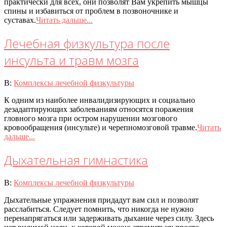
практически для всех, они позволят Вам укрепить мышцы
спины и избавиться от проблем в позвоночнике и
суставах.
Читать дальше...
Лечебная физкультура после
инсульта и травм мозга
2020-
В:
Комплексы лечебной физкультуры
07-
К одним из наиболее инвалидизирующих и социально
08
дезадаптирующих заболеваниям относятся поражения
гловного мозга при остром нарушении мозгового
кровообращения (инсульте) и черепномозговой травме.
Читать
дальше...
Дыхательная гимнастика
2020-
В:
Комплексы лечебной физкультуры
07-
Дыхательные упражнения придадут вам сил и позволят
08
расслабиться. Следует помнить, что никогда не нужно
перенапрягаться или задерживать дыхание через силу. Здесь