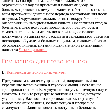
защитных сил организма. Особенно важно, чтобы
окружающие владели приемами и навыками ухода за
больным, проявляли к нему внимание и заботились о нем на
всем протяжении длительного периода восстановления после
инсульта. Окружающие должны создать вокруг больного
благоприятный эмоциональный климат. Обеспечивая уход за
больным, нужно все время поощрять его подвижность и
самостоятельность, отмечать похвалой каждое мелкое
достижение, не давать ему раскисать и залеживаться. Здесь мы
поговорим об уходе за больным инсультом, главным образом
об основах гигиены, питания и двигательной активизации
пациента.
Читать дальше...
Гимнастика для позвоночника
2020-
В:
Комплексы лечебной физкультуры
07-
Представляем комплекс упражнений, направленный на
08
укрепление позвоночника и глубоких мышц. Постоянные
тренировки позволят Вам улучшить тонус, мышечную силу и
гибкость. Начните регулярные занятия и Вы почувствуете
улучшения: у Вас появятся красивая осанка, подтянутый
живот, развитые мышцы, больше тонуса и прекрасное
самочувствие. Занятия полезны, доступны и безопасны