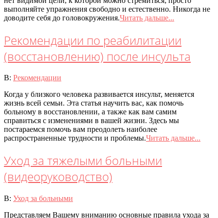
нет видимой цели, к которой можно стремиться; просто
выполняйте упражнения свободно и естественно. Никогда не
доводите себя до головокружения.
Читать дальше...
Рекомендации по реабилитации
(восстановлению) после инсульта
2020-
В:
Рекомендации
07-
Когда у близкого человека развивается инсульт, меняется
08
жизнь всей семьи. Эта статья научить вас, как помочь
больному в восстановлении, а также как вам самим
справиться с изменениями в вашей жизни. Здесь мы
постараемся помочь вам преодолеть наиболее
распространенные трудности и проблемы.
Читать дальше...
Уход за тяжелыми больными
(видеоруководство)
2020-
В:
Уход за больными
07-
Представляем Вашему вниманию основные правила ухода за
08