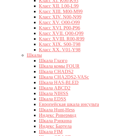
Класс XI. K00-K93
Класс XII. L00-L99
Класс XIII. M00-M99
Класс XIV. N00-N99
Класс XV. O00-O99
Класс XVI. P00-P96
Класс XVII. Q00-Q99
Класс XVIII. R00-R99
Класс XIX. S00-T98
Класс XX. V01-Y98
Шкалы
Шкала Глазго
Шкала комы FOUR
Шкала CHADS2
Шкала CHA2DS2-VASc
Шкала HAS-BLED
Шкала ABCD2
Шкала NIHSS
Шкала EDSS
Европейская шкала инсульта
Шкала Hunt-Hess
Индекс Ривермид
Шкала Рэнкина
Индекс Бартела
Шкала FIM