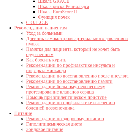
Шкала GRACE
Шкала риска Рейнольдса
Шкала EuroScore II
Функция почек
С.О.П.О.Р.
Рекомендации пациентам
Уход за больными
Дневник самоконтроля артериального давления и
пульса
Памятка для пациента, который не хочет быть
одураченным
Как бросить курить
Рекомендации по профилактике инсульта и
инфаркта миокарда
Рекомендации по восстановлению после инсульта
Рекомендации по восстановлению памяти
Рекомендации больному, перенесшему
протезирование клапанов сердца
Помощь при эпилептическом приступе
Рекомендации по профилактике и лечению
болезней позвоночника
Питание
Рекомендации по здоровому питанию
Гиполипидемическая диета
Зондовое питание