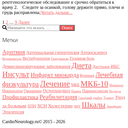
рентгенологическое обследование и срочно обратиться к
врачу 2. Следите за осанкой, голову держите прямо, плечи и
грудь расправлены,
Читать дальше...
Пагинация
1
2
…
9
Далее
Поиск
записей
Метки
Аритмия
Артериальная гипертензия
Атеросклероз
Вестибулопатия
Головная боль
Беременность
Гиперкинезы
Диета
Демиелинизирующие заболевания
ИБС
Дистония
Инсульт
Лечебная
Инфаркт миокарда
Курение
Лечение
МКБ-10
физкультура
МКБ
Менингит
Остеохондроз
Невропатия
Ожирение
Паркинсонизм
Память
Подагра
Реабилитация
Профилактика
Уход
Сахарный диабет
Тремор
Шкалы
за больным
ХСН
Холестерин
ХПН
ЧМТ
Энцефалит
Эпилепсия
CardioNeurology.ru© 2015 - 2026