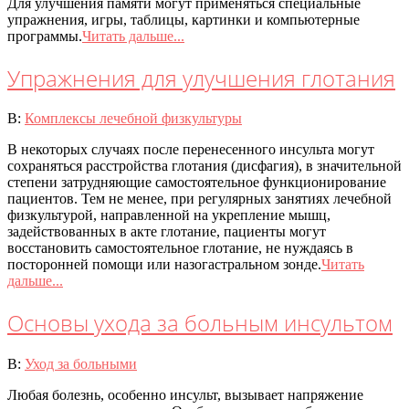
Для улучшения памяти могут применяться специальные
упражнения, игры, таблицы, картинки и компьютерные
программы.
Читать дальше...
Упражнения для улучшения глотания
2020-
В:
Комплексы лечебной физкультуры
07-
В некоторых случаях после перенесенного инсульта могут
08
сохраняться расстройства глотания (дисфагия), в значительной
степени затрудняющие самостоятельное функционирование
пациентов. Тем не менее, при регулярных занятиях лечебной
физкультурой, направленной на укрепление мышц,
задействованных в акте глотание, пациенты могут
восстановить самостоятельное глотание, не нуждаясь в
посторонней помощи или назогастральном зонде.
Читать
дальше...
Основы ухода за больным инсультом
2020-
В:
Уход за больными
07-
Любая болезнь, особенно инсульт, вызывает напряжение
08