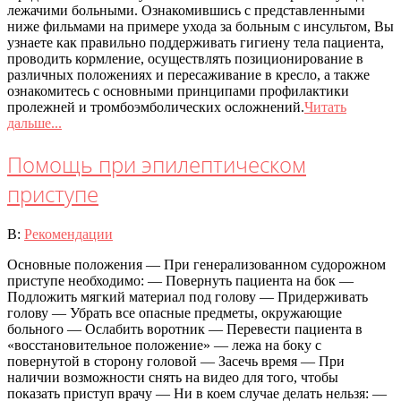
лежачими больными. Ознакомившись с представленными
ниже фильмами на примере ухода за больным с инсультом, Вы
узнаете как правильно поддерживать гигиену тела пациента,
проводить кормление, осуществлять позиционирование в
различных положениях и пересаживание в кресло, а также
ознакомитесь с основными принципами профилактики
пролежней и тромбоэмболических осложнений.
Читать
дальше...
Помощь при эпилептическом
приступе
2020-
В:
Рекомендации
07-
Основные положения — При генерализованном судорожном
08
приступе необходимо: — Повернуть пациента на бок —
Подложить мягкий материал под голову — Придерживать
голову — Убрать все опасные предметы, окружающие
больного — Ослабить воротник — Перевести пациента в
«восстановительное положение» — лежа на боку с
повернутой в сторону головой — Засечь время — При
наличии возможности снять на видео для того, чтобы
показать приступ врачу — Ни в коем случае делать нельзя: —