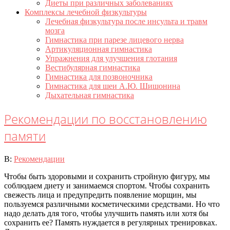
Диеты при различных заболеваниях
Комплексы лечебной физкультуры
Лечебная физкультура после инсульта и травм
мозга
Гимнастика при парезе лицевого нерва
Артикуляционная гимнастика
Упражнения для улучшения глотания
Вестибулярная гимнастика
Гимнастика для позвоночника
Гимнастика для шеи А.Ю. Шишонина
Дыхательная гимнастика
Рекомендации по восстановлению
памяти
2020-
В:
Рекомендации
07-
Чтобы быть здоровыми и сохранить стройную фигуру, мы
21
соблюдаем диету и занимаемся спортом. Чтобы сохранить
свежесть лица и предупредить появление морщин, мы
пользуемся различными косметическими средствами. Но что
надо делать для того, чтобы улучшить память или хотя бы
сохранить ее? Память нуждается в регулярных тренировках.