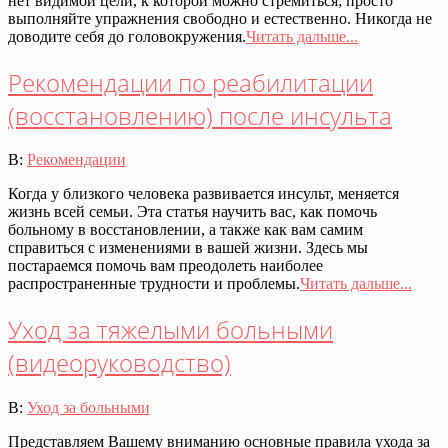
нет видимой цели, к которой можно стремиться; просто
выполняйте упражнения свободно и естественно. Никогда не
доводите себя до головокружения.
Читать дальше...
Рекомендации по реабилитации
(восстановлению) после инсульта
2020-
В:
Рекомендации
07-
Когда у близкого человека развивается инсульт, меняется
08
жизнь всей семьи. Эта статья научить вас, как помочь
больному в восстановлении, а также как вам самим
справиться с изменениями в вашей жизни. Здесь мы
постараемся помочь вам преодолеть наиболее
распространенные трудности и проблемы.
Читать дальше...
Уход за тяжелыми больными
(видеоруководство)
2020-
В:
Уход за больными
07-
Представляем Вашему вниманию основные правила ухода за
08