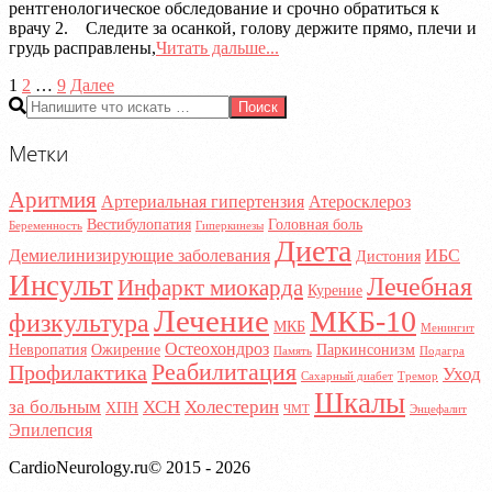
рентгенологическое обследование и срочно обратиться к
врачу 2. Следите за осанкой, голову держите прямо, плечи и
грудь расправлены,
Читать дальше...
Пагинация
1
2
…
9
Далее
Поиск
записей
Метки
Аритмия
Артериальная гипертензия
Атеросклероз
Вестибулопатия
Головная боль
Беременность
Гиперкинезы
Диета
Демиелинизирующие заболевания
ИБС
Дистония
Инсульт
Лечебная
Инфаркт миокарда
Курение
Лечение
МКБ-10
физкультура
МКБ
Менингит
Остеохондроз
Невропатия
Ожирение
Паркинсонизм
Память
Подагра
Реабилитация
Профилактика
Уход
Сахарный диабет
Тремор
Шкалы
за больным
ХСН
Холестерин
ХПН
ЧМТ
Энцефалит
Эпилепсия
CardioNeurology.ru© 2015 - 2026