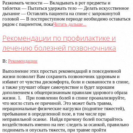
Разжимать челюсти — Вкладывать в рот предметы и
таблетки — Пытаться удержать тело — Делать искусственное
дыхание — Оставлять пациента на спине с запрокинутой
головой — В постприступном периоде необходимо оставаться
рядом с пациентом, пока
Читать дальше...
Рекомендации по профилактике и
лечению болезней позвоночника
2020-
В:
Рекомендации
07-
Выполнение этих простых рекомендаций в повседневной
08
жизни позволит Вам сохранить позвоночник здоровым и
избавит от чувства дискомфорта, боли и скованности в спине,
а также улучшит общее самочувствие и будет хорошим
дополнением к общепризнанным правилам здорового образа
жизни. 1. При появлении болей в спине проанализируйте,
что могло стать ее причиной. Это может быть травма,
нерациональные физические нагрузки (поднятие тяжестей),
пребывание в определенной позе, в том числе при
неправильной осанке. Найдя причину болей постарайтесь
воздействовать именно на нее: следить за осанкой, правильно
поднимать и опускать тяжести, при травме пройти