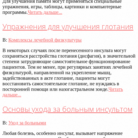
Для улучшения памяти могут применяться специальные
упражнения, игры, таблицы, картинки и компьютерные
программы.
Читать дальше...
Упражнения для улучшения глотания
2020-
В:
Комплексы лечебной физкультуры
07-
В некоторых случаях после перенесенного инсульта могут
08
сохраняться расстройства глотания (дисфагия), в значительной
степени затрудняющие самостоятельное функционирование
пациентов. Тем не менее, при регулярных занятиях лечебной
физкультурой, направленной на укрепление мышц,
задействованных в акте глотание, пациенты могут
восстановить самостоятельное глотание, не нуждаясь в
посторонней помощи или назогастральном зонде.
Читать
дальше...
Основы ухода за больным инсультом
2020-
В:
Уход за больными
07-
Любая болезнь, особенно инсульт, вызывает напряжение
08