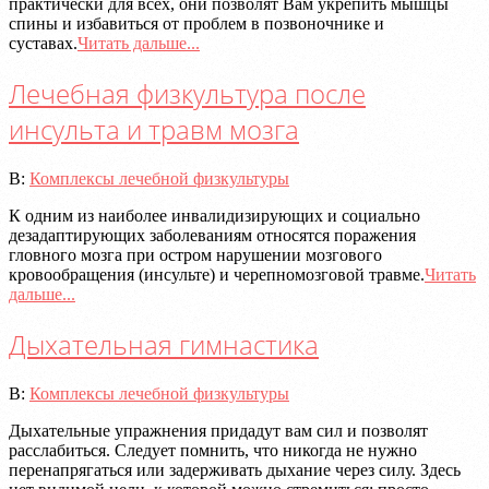
практически для всех, они позволят Вам укрепить мышцы
спины и избавиться от проблем в позвоночнике и
суставах.
Читать дальше...
Лечебная физкультура после
инсульта и травм мозга
2020-
В:
Комплексы лечебной физкультуры
07-
К одним из наиболее инвалидизирующих и социально
08
дезадаптирующих заболеваниям относятся поражения
гловного мозга при остром нарушении мозгового
кровообращения (инсульте) и черепномозговой травме.
Читать
дальше...
Дыхательная гимнастика
2020-
В:
Комплексы лечебной физкультуры
07-
Дыхательные упражнения придадут вам сил и позволят
08
расслабиться. Следует помнить, что никогда не нужно
перенапрягаться или задерживать дыхание через силу. Здесь