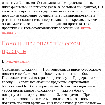
лежачими больными. Ознакомившись с представленными
ниже фильмами на примере ухода за больным с инсультом, Вы
узнаете как правильно поддерживать гигиену тела пациента,
проводить кормление, осуществлять позиционирование в
различных положениях и пересаживание в кресло, а также
ознакомитесь с основными принципами профилактики
пролежней и тромбоэмболических осложнений.
Читать
дальше...
Помощь при эпилептическом
приступе
2020-
В:
Рекомендации
07-
Основные положения — При генерализованном судорожном
08
приступе необходимо: — Повернуть пациента на бок —
Подложить мягкий материал под голову — Придерживать
голову — Убрать все опасные предметы, окружающие
больного — Ослабить воротник — Перевести пациента в
«восстановительное положение» — лежа на боку с
повернутой в сторону головой — Засечь время — При
наличии возможности снять на видео для того, чтобы
показать приступ врачу — Ни в коем случае делать нельзя: —