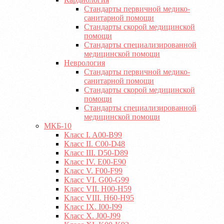
Стандарты первичной медико-
санитарной помощи
Стандарты скорой медицинской
помощи
Стандарты специализированной
медицинской помощи
Неврология
Стандарты первичной медико-
санитарной помощи
Стандарты скорой медицинской
помощи
Стандарты специализированной
медицинской помощи
МКБ-10
Класс I. A00-B99
Класс II. C00-D48
Класс III. D50-D89
Класс IV. E00-E90
Класс V. F00-F99
Класс VI. G00-G99
Класс VII. H00-H59
Класс VIII. H60-H95
Класс IX. I00-I99
Класс X. J00-J99