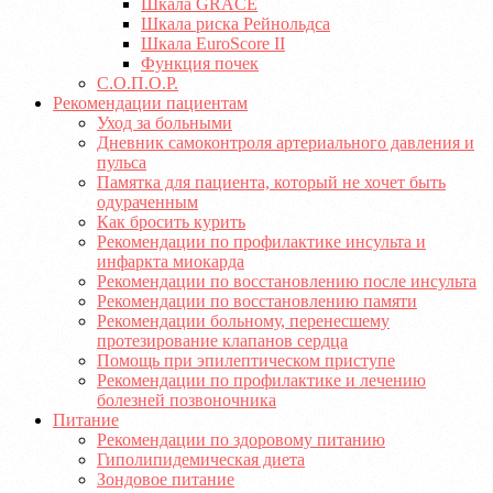
Шкала GRACE
Шкала риска Рейнольдса
Шкала EuroScore II
Функция почек
С.О.П.О.Р.
Рекомендации пациентам
Уход за больными
Дневник самоконтроля артериального давления и
пульса
Памятка для пациента, который не хочет быть
одураченным
Как бросить курить
Рекомендации по профилактике инсульта и
инфаркта миокарда
Рекомендации по восстановлению после инсульта
Рекомендации по восстановлению памяти
Рекомендации больному, перенесшему
протезирование клапанов сердца
Помощь при эпилептическом приступе
Рекомендации по профилактике и лечению
болезней позвоночника
Питание
Рекомендации по здоровому питанию
Гиполипидемическая диета
Зондовое питание