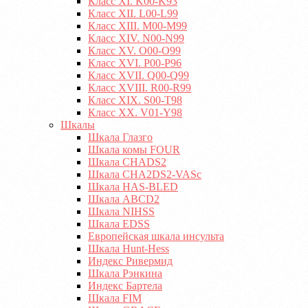
Класс XI. K00-K93
Класс XII. L00-L99
Класс XIII. M00-M99
Класс XIV. N00-N99
Класс XV. O00-O99
Класс XVI. P00-P96
Класс XVII. Q00-Q99
Класс XVIII. R00-R99
Класс XIX. S00-T98
Класс XX. V01-Y98
Шкалы
Шкала Глазго
Шкала комы FOUR
Шкала CHADS2
Шкала CHA2DS2-VASc
Шкала HAS-BLED
Шкала ABCD2
Шкала NIHSS
Шкала EDSS
Европейская шкала инсульта
Шкала Hunt-Hess
Индекс Ривермид
Шкала Рэнкина
Индекс Бартела
Шкала FIM