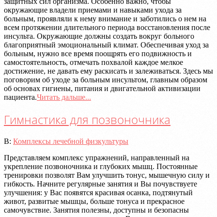
защитных сил организма. Особенно важно, чтобы
окружающие владели приемами и навыками ухода за
больным, проявляли к нему внимание и заботились о нем на
всем протяжении длительного периода восстановления после
инсульта. Окружающие должны создать вокруг больного
благоприятный эмоциональный климат. Обеспечивая уход за
больным, нужно все время поощрять его подвижность и
самостоятельность, отмечать похвалой каждое мелкое
достижение, не давать ему раскисать и залеживаться. Здесь мы
поговорим об уходе за больным инсультом, главным образом
об основах гигиены, питания и двигательной активизации
пациента.
Читать дальше...
Гимнастика для позвоночника
2020-
В:
Комплексы лечебной физкультуры
07-
Представляем комплекс упражнений, направленный на
08
укрепление позвоночника и глубоких мышц. Постоянные
тренировки позволят Вам улучшить тонус, мышечную силу и
гибкость. Начните регулярные занятия и Вы почувствуете
улучшения: у Вас появятся красивая осанка, подтянутый
живот, развитые мышцы, больше тонуса и прекрасное
самочувствие. Занятия полезны, доступны и безопасны