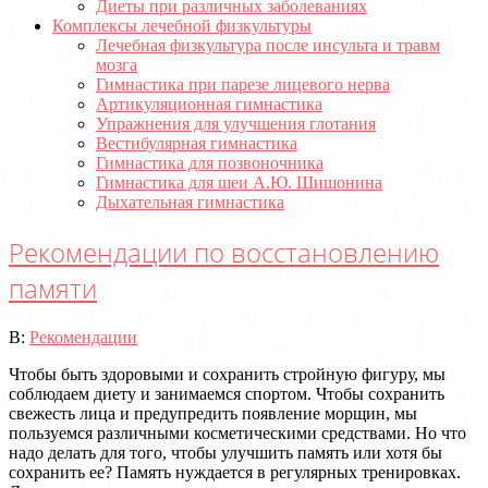
Диеты при различных заболеваниях
Комплексы лечебной физкультуры
Лечебная физкультура после инсульта и травм
мозга
Гимнастика при парезе лицевого нерва
Артикуляционная гимнастика
Упражнения для улучшения глотания
Вестибулярная гимнастика
Гимнастика для позвоночника
Гимнастика для шеи А.Ю. Шишонина
Дыхательная гимнастика
Рекомендации по восстановлению
памяти
2020-
В:
Рекомендации
07-
Чтобы быть здоровыми и сохранить стройную фигуру, мы
21
соблюдаем диету и занимаемся спортом. Чтобы сохранить
свежесть лица и предупредить появление морщин, мы
пользуемся различными косметическими средствами. Но что
надо делать для того, чтобы улучшить память или хотя бы
сохранить ее? Память нуждается в регулярных тренировках.