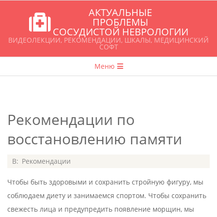
Перейти
АКТУАЛЬНЫЕ
к
ПРОБЛЕМЫ
СОСУДИСТОЙ НЕВРОЛОГИИ
содержимому
ВИДЕОЛЕКЦИИ, РЕКОМЕНДАЦИИ, ШКАЛЫ, МЕДИЦИНСКИЙ
СОФТ
Главное
Меню
навигационное
меню
Рекомендации по
восстановлению памяти
2020-
В:
Рекомендации
07-
Чтобы быть здоровыми и сохранить стройную фигуру, мы
21
соблюдаем диету и занимаемся спортом. Чтобы сохранить
свежесть лица и предупредить появление морщин, мы