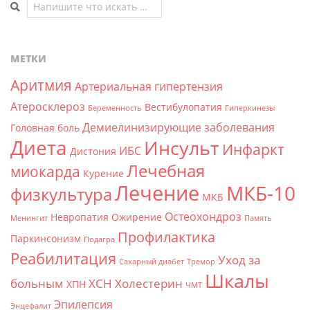
Поиск
МЕТКИ
Аритмия
Артериальная гипертензия
Атеросклероз
Вестибулопатия
Беременность
Гиперкинезы
Демиелинизирующие заболевания
Головная боль
Диета
Инсульт
Инфаркт
ИБС
Дистония
Лечебная
миокарда
Курение
Лечение
МКБ-10
физкультура
МКБ
Остеохондроз
Невропатия
Ожирение
Менингит
Память
Профилактика
Паркинсонизм
Подагра
Реабилитация
Уход за
Сахарный диабет
Тремор
Шкалы
больным
ХСН
Холестерин
ХПН
ЧМТ
Эпилепсия
Энцефалит