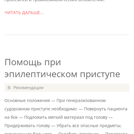
ЧИТАТЬ ДАЛЬШЕ...
Помощь при
эпилептическом приступе
2020-
В:
Рекомендации
07-
Основные положения — При генерализованном
08
судорожном приступе необходимо: — Повернуть пациента
на бок — Подложить мягкий материал под голову —
Придерживать голову — Убрать все опасные предметы,
окружающие больного — Ослабить воротник — Перевести