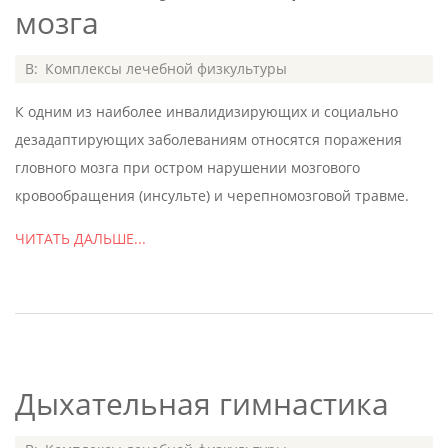
мозга
2020-
В:
Комплексы лечебной физкультуры
07-
К одним из наиболее инвалидизирующих и социально
08
дезадаптирующих заболеваниям относятся поражения
гловного мозга при остром нарушении мозгового
кровообращения (инсульте) и черепномозговой травме.
ЧИТАТЬ ДАЛЬШЕ...
Дыхательная гимнастика