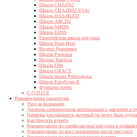
Шкала CHADS2
Шкала CHA2DS2-VASc
Шкала HAS-BLED
Шкала ABCD2
Шкала NIHSS
Шкала EDSS
Европейская шкала инсульта
Шкала Hunt-Hess
Индекс Ривермид
Шкала Рэнкина
Индекс Бартела
Шкала FIM
Шкала GRACE
Шкала риска Рейнольдса
Шкала EuroScore II
Функция почек
С.О.П.О.Р.
Рекомендации пациентам
Уход за больными
Дневник самоконтроля артериального давления и п
Памятка для пациента, который не хочет быть оду
Как бросить курить
Рекомендации по профилактике инсульта и инфарк
Рекомендации по восстановлению после инсульта
Рекомендации по восстановлению памяти