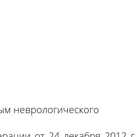
ым неврологического
рации_от_24_декабря_2012_г