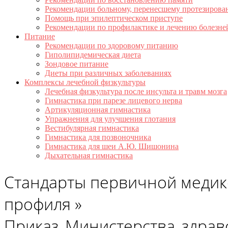
Рекомендации больному, перенесшему протезирова
Помощь при эпилептическом приступе
Рекомендации по профилактике и лечению болезне
Питание
Рекомендации по здоровому питанию
Гиполипидемическая диета
Зондовое питание
Диеты при различных заболеваниях
Комплексы лечебной физкультуры
Лечебная физкультура после инсульта и травм мозга
Гимнастика при парезе лицевого нерва
Артикуляционная гимнастика
Упражнения для улучшения глотания
Вестибулярная гимнастика
Гимнастика для позвоночника
Гимнастика для шеи А.Ю. Шишонина
Дыхательная гимнастика
Стандарты первичной медик
профиля »
Приказ_Министерства_здрав