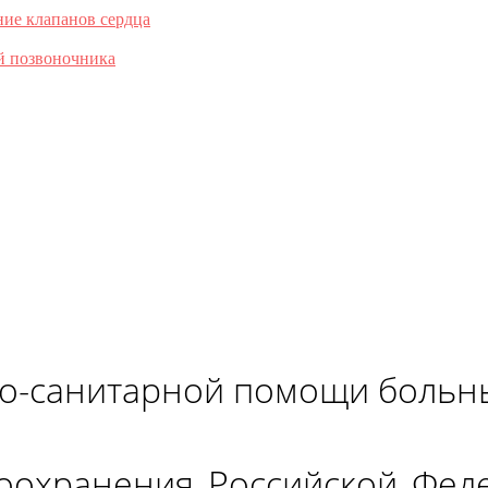
ние клапанов сердца
й позвоночника
о-санитарной помощи больн
оохранения_Российской_Феде