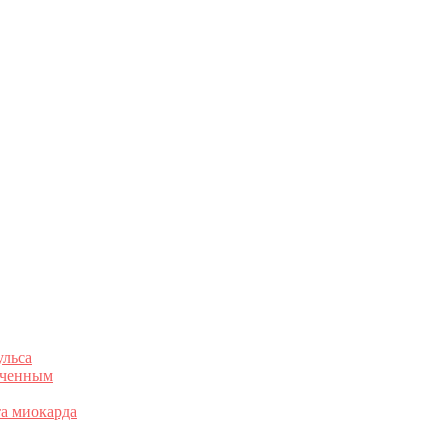
ульса
раченным
та миокарда