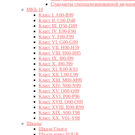
Стандарты специализированной медиц
МКБ-10
Класс I. A00-B99
Класс II. C00-D48
Класс III. D50-D89
Класс IV. E00-E90
Класс V. F00-F99
Класс VI. G00-G99
Класс VII. H00-H59
Класс VIII. H60-H95
Класс IX. I00-I99
Класс X. J00-J99
Класс XI. K00-K93
Класс XII. L00-L99
Класс XIII. M00-M99
Класс XIV. N00-N99
Класс XV. O00-O99
Класс XVI. P00-P96
Класс XVII. Q00-Q99
Класс XVIII. R00-R99
Класс XIX. S00-T98
Класс XX. V01-Y98
Шкалы
Шкала Глазго
Шкала комы FOUR