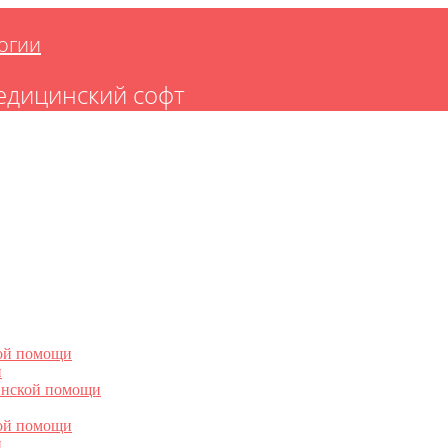
огии
едицинский софт
ой помощи
и
инской помощи
ой помощи
и