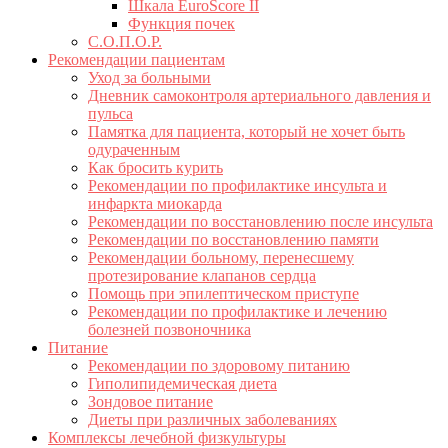
Шкала EuroScore II
Функция почек
С.О.П.О.Р.
Рекомендации пациентам
Уход за больными
Дневник самоконтроля артериального давления и
пульса
Памятка для пациента, который не хочет быть
одураченным
Как бросить курить
Рекомендации по профилактике инсульта и
инфаркта миокарда
Рекомендации по восстановлению после инсульта
Рекомендации по восстановлению памяти
Рекомендации больному, перенесшему
протезирование клапанов сердца
Помощь при эпилептическом приступе
Рекомендации по профилактике и лечению
болезней позвоночника
Питание
Рекомендации по здоровому питанию
Гиполипидемическая диета
Зондовое питание
Диеты при различных заболеваниях
Комплексы лечебной физкультуры