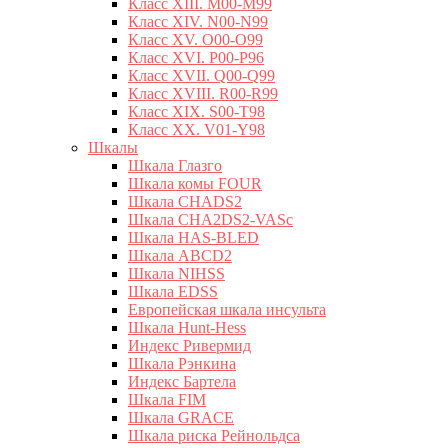
Класс XIII. M00-M99
Класс XIV. N00-N99
Класс XV. O00-O99
Класс XVI. P00-P96
Класс XVII. Q00-Q99
Класс XVIII. R00-R99
Класс XIX. S00-T98
Класс XX. V01-Y98
Шкалы
Шкала Глазго
Шкала комы FOUR
Шкала CHADS2
Шкала CHA2DS2-VASc
Шкала HAS-BLED
Шкала ABCD2
Шкала NIHSS
Шкала EDSS
Европейская шкала инсульта
Шкала Hunt-Hess
Индекс Ривермид
Шкала Рэнкина
Индекс Бартела
Шкала FIM
Шкала GRACE
Шкала риска Рейнольдса