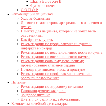
Шкала EuroScore II
Функция почек
С.О.П.О.Р.
Рекомендации пациентам
Уход за больными
Дневник самоконтроля артериального давления и
пульса
Памятка для пациента, который не хочет быть
одураченным
Как бросить курить
Рекомендации по профилактике инсульта и
инфаркта миокарда
Рекомендации по восстановлению после инсульта
Рекомендации по восстановлению памяти
Рекомендации больному, перенесшему
протезирование клапанов сердца
Помощь при эпилептическом приступе
Рекомендации по профилактике и лечению
болезней позвоночника
Питание
Рекомендации по здоровому питанию
Гиполипидемическая диета
Зондовое питание
Диеты при различных заболеваниях
Комплексы лечебной физкультуры