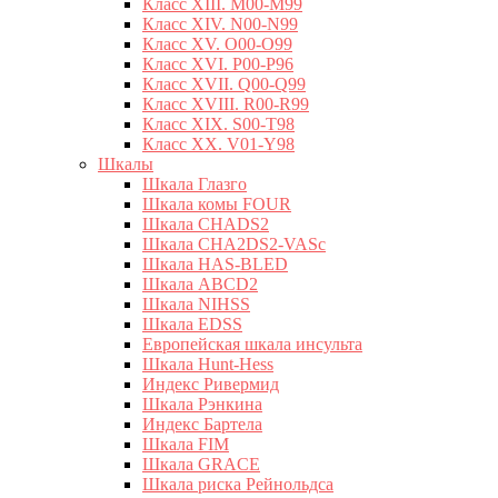
Класс XIII. M00-M99
Класс XIV. N00-N99
Класс XV. O00-O99
Класс XVI. P00-P96
Класс XVII. Q00-Q99
Класс XVIII. R00-R99
Класс XIX. S00-T98
Класс XX. V01-Y98
Шкалы
Шкала Глазго
Шкала комы FOUR
Шкала CHADS2
Шкала CHA2DS2-VASc
Шкала HAS-BLED
Шкала ABCD2
Шкала NIHSS
Шкала EDSS
Европейская шкала инсульта
Шкала Hunt-Hess
Индекс Ривермид
Шкала Рэнкина
Индекс Бартела
Шкала FIM
Шкала GRACE
Шкала риска Рейнольдса