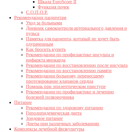
Шкала EuroScore II
Функция почек
С.О.П.О.Р.
Рекомендации пациентам
Уход за больными
Дневник самоконтроля артериального давления и
пульса
Памятка для пациента, который не хочет быть
одураченным
Как бросить курить
Рекомендации по профилактике инсульта и
инфаркта миокарда
Рекомендации по восстановлению после инсульта
Рекомендации по восстановлению памяти
Рекомендации больному, перенесшему
протезирование клапанов сердца
Помощь при эпилептическом приступе
Рекомендации по профилактике и лечению
болезней позвоночника
Питание
Рекомендации по здоровому питанию
Гиполипидемическая диета
Зондовое питание
Диеты при различных заболеваниях
Комплексы лечебной физкультуры