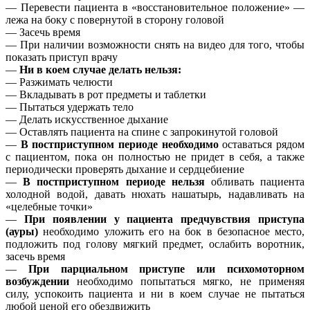
— Перевести пациента в «восстановительное положение» —
лежа на боку с повернутой в сторону головой
— Засечь время
— При наличии возможности снять на видео для того, чтобы
показать приступ врачу
—
Ни в коем случае делать нельзя:
— Разжимать челюсти
— Вкладывать в рот предметы и таблетки
— Пытаться удержать тело
— Делать искусственное дыхание
— Оставлять пациента на спине с запрокинутой головой
—
В постприступном периоде необходимо
оставаться рядом
с пациентом, пока он полностью не придет в себя, а также
периодически проверять дыхание и сердцебиение
—
В постприступном периоде нельзя
обливать пациента
холодной водой, давать нюхать нашатырь, надавливать на
«целебные точки»
—
При появлении у пациента предчувствия приступа
(ауры)
необходимо уложить его на бок в безопасное место,
подложить под голову мягкий предмет, ослабить воротник,
засечь время
—
При парциальном приступе или психомоторном
возбуждении
необходимо попытаться мягко, не применяя
силу, успокоить пациента и ни в коем случае не пытаться
любой ценой его обездвижить