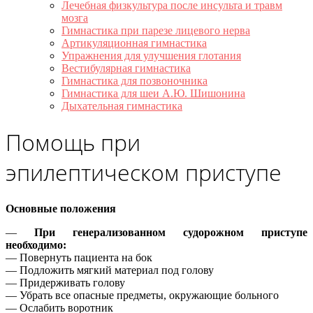
Лечебная физкультура после инсульта и травм
мозга
Гимнастика при парезе лицевого нерва
Артикуляционная гимнастика
Упражнения для улучшения глотания
Вестибулярная гимнастика
Гимнастика для позвоночника
Гимнастика для шеи А.Ю. Шишонина
Дыхательная гимнастика
Помощь при
эпилептическом приступе
Основные положения
—
При генерализованном судорожном приступе
необходимо:
— Повернуть пациента на бок
— Подложить мягкий материал под голову
— Придерживать голову
— Убрать все опасные предметы, окружающие больного
— Ослабить воротник