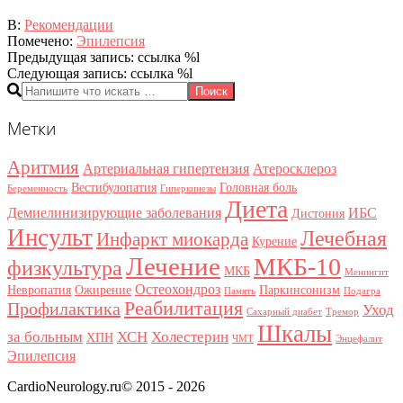
2020-
В:
Рекомендации
07-
Помечено:
Эпилепсия
08
Предыдущая запись: ссылка %l
Следующая запись: ссылка %l
Поиск
Метки
Аритмия
Артериальная гипертензия
Атеросклероз
Вестибулопатия
Головная боль
Беременность
Гиперкинезы
Диета
Демиелинизирующие заболевания
ИБС
Дистония
Инсульт
Лечебная
Инфаркт миокарда
Курение
Лечение
МКБ-10
физкультура
МКБ
Менингит
Остеохондроз
Невропатия
Ожирение
Паркинсонизм
Память
Подагра
Реабилитация
Профилактика
Уход
Сахарный диабет
Тремор
Шкалы
за больным
ХСН
Холестерин
ХПН
ЧМТ
Энцефалит
Эпилепсия
CardioNeurology.ru© 2015 - 2026