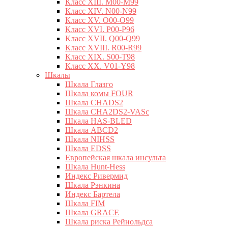
Класс XIII. M00-M99
Класс XIV. N00-N99
Класс XV. O00-O99
Класс XVI. P00-P96
Класс XVII. Q00-Q99
Класс XVIII. R00-R99
Класс XIX. S00-T98
Класс XX. V01-Y98
Шкалы
Шкала Глазго
Шкала комы FOUR
Шкала CHADS2
Шкала CHA2DS2-VASc
Шкала HAS-BLED
Шкала ABCD2
Шкала NIHSS
Шкала EDSS
Европейская шкала инсульта
Шкала Hunt-Hess
Индекс Ривермид
Шкала Рэнкина
Индекс Бартела
Шкала FIM
Шкала GRACE
Шкала риска Рейнольдса