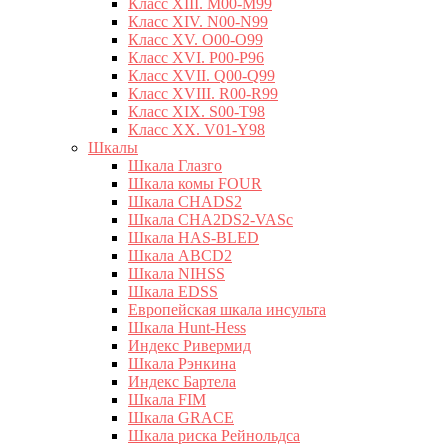
Класс XIII. M00-M99
Класс XIV. N00-N99
Класс XV. O00-O99
Класс XVI. P00-P96
Класс XVII. Q00-Q99
Класс XVIII. R00-R99
Класс XIX. S00-T98
Класс XX. V01-Y98
Шкалы
Шкала Глазго
Шкала комы FOUR
Шкала CHADS2
Шкала CHA2DS2-VASc
Шкала HAS-BLED
Шкала ABCD2
Шкала NIHSS
Шкала EDSS
Европейская шкала инсульта
Шкала Hunt-Hess
Индекс Ривермид
Шкала Рэнкина
Индекс Бартела
Шкала FIM
Шкала GRACE
Шкала риска Рейнольдса