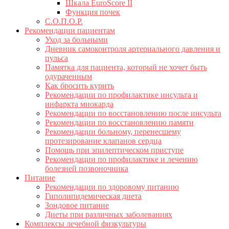
Шкала EuroScore II
Функция почек
С.О.П.О.Р.
Рекомендации пациентам
Уход за больными
Дневник самоконтроля артериального давления и
пульса
Памятка для пациента, который не хочет быть
одураченным
Как бросить курить
Рекомендации по профилактике инсульта и
инфаркта миокарда
Рекомендации по восстановлению после инсульта
Рекомендации по восстановлению памяти
Рекомендации больному, перенесшему
протезирование клапанов сердца
Помощь при эпилептическом приступе
Рекомендации по профилактике и лечению
болезней позвоночника
Питание
Рекомендации по здоровому питанию
Гиполипидемическая диета
Зондовое питание
Диеты при различных заболеваниях
Комплексы лечебной физкультуры