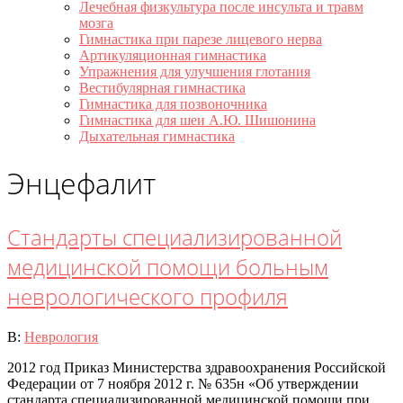
Лечебная физкультура после инсульта и травм
мозга
Гимнастика при парезе лицевого нерва
Артикуляционная гимнастика
Упражнения для улучшения глотания
Вестибулярная гимнастика
Гимнастика для позвоночника
Гимнастика для шеи А.Ю. Шишонина
Дыхательная гимнастика
Энцефалит
Стандарты специализированной
медицинской помощи больным
неврологического профиля
2015-
В:
Неврология
06-
2012 год Приказ Министерства здравоохранения Российской
01
Федерации от 7 ноября 2012 г. № 635н «Об утверждении
стандарта специализированной медицинской помощи при