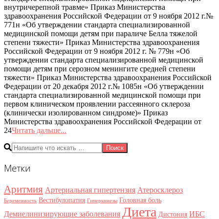
внутричерепной травме» Приказ Министерства
здравоохранения Российской Федерации от 9 ноября 2012 г.№
771н «Об утверждении стандарта специализированной
медицинской помощи детям при параличе Белла тяжелой
степени тяжести» Приказ Министерства здравоохранения
Российской Федерации от 9 ноября 2012 г. № 779н «Об
утверждении стандарта специализированной медицинской
помощи детям при серозном менингите средней степени
тяжести» Приказ Министерства здравоохранения Российской
Федерации от 20 декабря 2012 г.№ 1085н «Об утверждении
стандарта специализированной медицинской помощи при
первом клиническом проявлении рассеянного склероза
(клинически изолированном синдроме)» Приказ
Министерства здравоохранения Российской Федерации от
24
Читать дальше...
Поиск
Метки
Аритмия
Артериальная гипертензия
Атеросклероз
Вестибулопатия
Головная боль
Беременность
Гиперкинезы
Диета
Демиелинизирующие заболевания
ИБС
Дистония