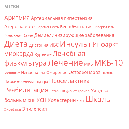
МЕТКИ
Аритмия
Артериальная гипертензия
Атеросклероз
Вестибулопатия
Беременность
Гиперкинезы
Демиелинизирующие заболевания
Головная боль
Диета
Инсульт
Инфаркт
ИБС
Дистония
Лечебная
миокарда
Курение
Лечение
МКБ-10
физкультура
МКБ
Остеохондроз
Невропатия
Ожирение
Менингит
Память
Профилактика
Паркинсонизм
Подагра
Реабилитация
Уход за
Сахарный диабет
Тремор
Шкалы
больным
ХСН
Холестерин
ХПН
ЧМТ
Эпилепсия
Энцефалит