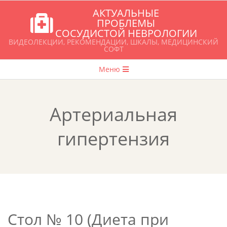
Перейти
АКТУАЛЬНЫЕ
к
ПРОБЛЕМЫ
СОСУДИСТОЙ НЕВРОЛОГИИ
содержимому
ВИДЕОЛЕКЦИИ, РЕКОМЕНДАЦИИ, ШКАЛЫ, МЕДИЦИНСКИЙ
СОФТ
Главное
Меню
навигационное
меню
Артериальная
гипертензия
Стол № 10 (Диета при