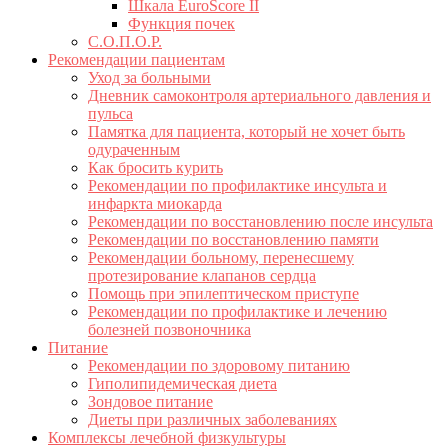
Шкала EuroScore II
Функция почек
С.О.П.О.Р.
Рекомендации пациентам
Уход за больными
Дневник самоконтроля артериального давления и
пульса
Памятка для пациента, который не хочет быть
одураченным
Как бросить курить
Рекомендации по профилактике инсульта и
инфаркта миокарда
Рекомендации по восстановлению после инсульта
Рекомендации по восстановлению памяти
Рекомендации больному, перенесшему
протезирование клапанов сердца
Помощь при эпилептическом приступе
Рекомендации по профилактике и лечению
болезней позвоночника
Питание
Рекомендации по здоровому питанию
Гиполипидемическая диета
Зондовое питание
Диеты при различных заболеваниях
Комплексы лечебной физкультуры