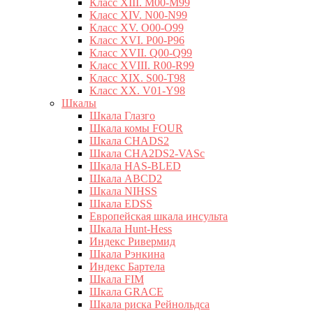
Класс XIII. M00-M99
Класс XIV. N00-N99
Класс XV. O00-O99
Класс XVI. P00-P96
Класс XVII. Q00-Q99
Класс XVIII. R00-R99
Класс XIX. S00-T98
Класс XX. V01-Y98
Шкалы
Шкала Глазго
Шкала комы FOUR
Шкала CHADS2
Шкала CHA2DS2-VASc
Шкала HAS-BLED
Шкала ABCD2
Шкала NIHSS
Шкала EDSS
Европейская шкала инсульта
Шкала Hunt-Hess
Индекс Ривермид
Шкала Рэнкина
Индекс Бартела
Шкала FIM
Шкала GRACE
Шкала риска Рейнольдса