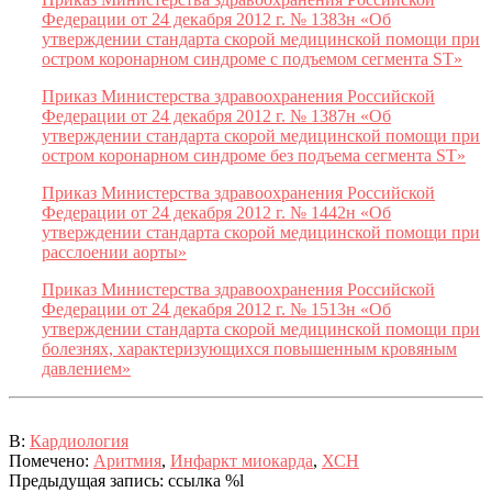
Федерации от 24 декабря 2012 г. № 1383н «Об
утверждении стандарта скорой медицинской помощи при
остром коронарном синдроме с подъемом сегмента ST»
Приказ Министерства здравоохранения Российской
Федерации от 24 декабря 2012 г. № 1387н «Об
утверждении стандарта скорой медицинской помощи при
остром коронарном синдроме без подъема сегмента ST»
Приказ Министерства здравоохранения Российской
Федерации от 24 декабря 2012 г. № 1442н «Об
утверждении стандарта скорой медицинской помощи при
расслоении аорты»
Приказ Министерства здравоохранения Российской
Федерации от 24 декабря 2012 г. № 1513н «Об
утверждении стандарта скорой медицинской помощи при
болезнях, характеризующихся повышенным кровяным
давлением»
2015-
В:
Кардиология
06-
Помечено:
Аритмия
,
Инфаркт миокарда
,
ХСН
01
Предыдущая запись: ссылка %l