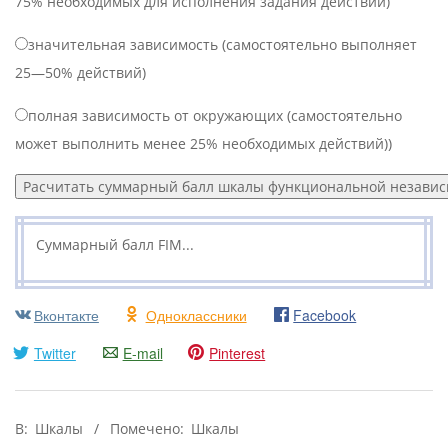
75% необходимых для исполнения задания действий)
значительная зависимость (самостоятельно выполняет
25—50% действий)
полная зависимость от окружающих (самостоятельно
может выполнить менее 25% необходимых действий))
Суммарный балл FIM...
Вконтакте
Одноклассники
Facebook
Twitter
E-mail
Pinterest
2020-
В:
Шкалы
Помечено:
Шкалы
07-