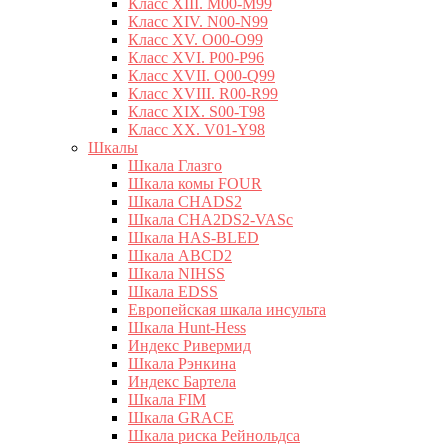
Класс XIII. M00-M99
Класс XIV. N00-N99
Класс XV. O00-O99
Класс XVI. P00-P96
Класс XVII. Q00-Q99
Класс XVIII. R00-R99
Класс XIX. S00-T98
Класс XX. V01-Y98
Шкалы
Шкала Глазго
Шкала комы FOUR
Шкала CHADS2
Шкала CHA2DS2-VASc
Шкала HAS-BLED
Шкала ABCD2
Шкала NIHSS
Шкала EDSS
Европейская шкала инсульта
Шкала Hunt-Hess
Индекс Ривермид
Шкала Рэнкина
Индекс Бартела
Шкала FIM
Шкала GRACE
Шкала риска Рейнольдса