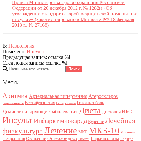
Приказ Министерства здравоохранения Российской
Федерации от 20 декабря 2012 г. № 1282н «Об
утверждении стандарта скорой медицинской помощи при
инсульте» (Зарегистрировано в Минюсте РФ 18 февраля
2013 г., № 27168)
2015-
В:
Неврология
06-
Помечено:
Инсульт
01
Предыдущая запись: ссылка %l
Следующая запись: ссылка %l
Поиск
Метки
Аритмия
Артериальная гипертензия
Атеросклероз
Вестибулопатия
Головная боль
Беременность
Гиперкинезы
Диета
Демиелинизирующие заболевания
ИБС
Дистония
Инсульт
Лечебная
Инфаркт миокарда
Курение
Лечение
МКБ-10
физкультура
МКБ
Менингит
Остеохондроз
Невропатия
Ожирение
Паркинсонизм
Память
Подагра