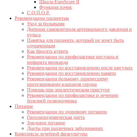
Шкала EuroScore II
Функция почек
С.О.П.О.Р.
Рекомендации пациентам
Уход за больными
Дневник самоконтроля артериального давления и
пульса
Памятка для пациента, который не хочет быть
одураченным
Как бросить курить
Рекомендации по профилактике инсульта и
инфаркта миокарда
Рекомендации по восстановлению после инсульта
Рекомендации по восстановлению памяти
Рекомендации больному, перенесшему
протезирование клапанов сердца
Помощь при эпилептическом приступе
Рекомендации по профилактике и лечению
болезней позвоночника
Питание
Рекомендации по здоровому питанию
Гиполипидемическая диета
Зондовое питание
Диеты при различных заболеваниях
Комплексы лечебной физкультуры