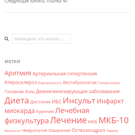
Следующая запись: ссылка %l
Поиск
МЕТКИ
Аритмия
Артериальная гипертензия
Атеросклероз
Вестибулопатия
Беременность
Гиперкинезы
Демиелинизирующие заболевания
Головная боль
Диета
Инсульт
Инфаркт
ИБС
Дистония
Лечебная
миокарда
Курение
Лечение
МКБ-10
физкультура
МКБ
Остеохондроз
Невропатия
Ожирение
Менингит
Память