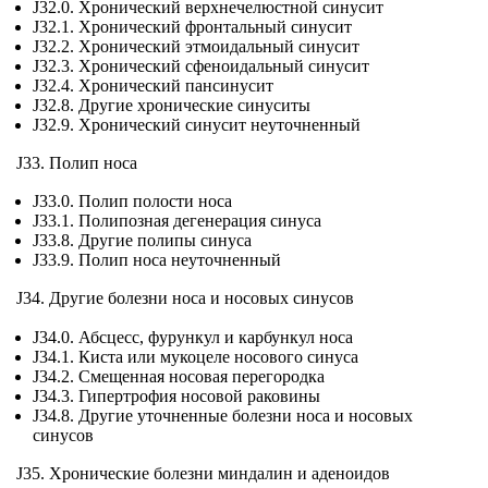
J32.0. Хронический верхнечелюстной синусит
J32.1. Хронический фронтальный синусит
J32.2. Хронический этмоидальный синусит
J32.3. Хронический сфеноидальный синусит
J32.4. Хронический пансинусит
J32.8. Другие хронические синуситы
J32.9. Хронический синусит неуточненный
J33. Полип носа
J33.0. Полип полости носа
J33.1. Полипозная дегенерация синуса
J33.8. Другие полипы синуса
J33.9. Полип носа неуточненный
J34. Другие болезни носа и носовых синусов
J34.0. Абсцесс, фурункул и карбункул носа
J34.1. Киста или мукоцеле носового синуса
J34.2. Смещенная носовая перегородка
J34.3. Гипертрофия носовой раковины
J34.8. Другие уточненные болезни носа и носовых
синусов
J35. Хронические болезни миндалин и аденоидов