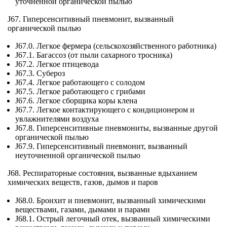
уточненной органической пылью
J67. Гиперсенситивный пневмонит, вызванный
органической пылью
J67.0. Легкое фермера (сельскохозяйственного работника)
J67.1. Багассоз (от пыли сахарного тросника)
J67.2. Легкое птицевода
J67.3. Субероз
J67.4. Легкое работающего с солодом
J67.5. Легкое работающего с грибами
J67.6. Легкое сборщика коры клена
J67.7. Легкое контактирующего с кондиционером и
увлажнителями воздуха
J67.8. Гиперсенситивные пневмониты, вызванные другой
органической пылью
J67.9. Гиперсенситивный пневмонит, вызванный
неуточненной органической пылью
J68. Респираторные состояния, вызванные вдыханием
химических веществ, газов, дымов и паров
J68.0. Бронхит и пневмонит, вызванный химическими
веществами, газами, дымами и парами
J68.1. Острый легочный отек, вызванный химическими