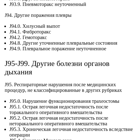
J93.9. Пневмоторакс неуточненный
J94. Другие поражения плевры
J94.0. Хилусный выпот
J94.1. Фиброторакс
J94.2. Гемоторакс
J94.8. Другие уточненные плевральные состояния
J94.9. Плевральное поражение неуточненное
J95-J99. Другие болезни органов
дыхания
J95. Респираторные нарушения после медицинских
процедур, не классифицированные в других рубриках
J95.0. Нарушение функционирования трахеостомы
J95.1. Острая легочная недостаточность после
торакального оперативного вмешательства
J95.2. Острая легочная недостаточность после
неторакального оперативного вмешательства
J95.3. Хроническая легочная недостаточность вследствие
операции