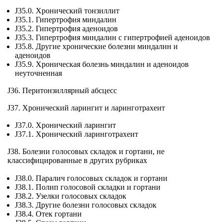
J35.0. Хронический тонзиллит
J35.1. Гипертрофия миндалин
J35.2. Гипертрофия аденоидов
J35.3. Гипертрофия миндалин с гипертрофией аденоидов
J35.8. Другие хронические болезни миндалин и
аденоидов
J35.9. Хроническая болезнь миндалин и аденоидов
неуточненная
J36. Перитонзиллярный абсцесс
J37. Хронический ларингит и ларинготрахеит
J37.0. Хронический ларингит
J37.1. Хронический ларинготрахеит
J38. Болезни голосовых складок и гортани, не
классифицированные в других рубриках
J38.0. Паралич голосовых складок и гортани
J38.1. Полип голосовой складки и гортани
J38.2. Узелки голосовых складок
J38.3. Другие болезни голосовых складок
J38.4. Отек гортани