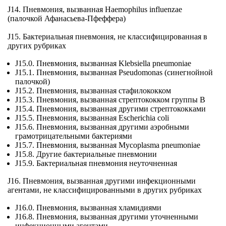
J14. Пневмония, вызванная Haemophilus influenzae
(палочкой Афанасьева-Пфеффера)
J15. Бактериальная пневмония, не классифицированная в
других рубриках
J15.0. Пневмония, вызванная Klebsiella pneumoniae
J15.1. Пневмония, вызванная Pseudomonas (синегнойной
палочкой)
J15.2. Пневмония, вызванная стафилококком
J15.3. Пневмония, вызванная стрептококком группы В
J15.4. Пневмония, вызванная другими стрептококками
J15.5. Пневмония, вызванная Escherichia coli
J15.6. Пневмония, вызванная другими аэробными
грамотрицательными бактериями
J15.7. Пневмония, вызванная Mycoplasma pneumoniae
J15.8. Другие бактериальные пневмонии
J15.9. Бактериальная пневмония неуточненная
J16. Пневмония, вызванная другими инфекционными
агентами, не классифицированными в других рубриках
J16.0. Пневмония, вызванная хламидиями
J16.8. Пневмония, вызванная другими уточненными
инфекционными агентами