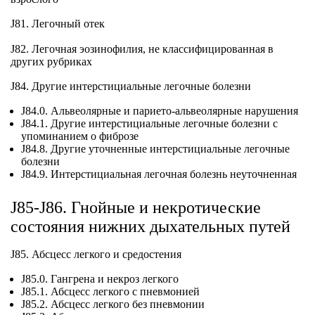
J81. Легочный отек
J82. Легочная эозинофилия, не классифицированная в
других рубриках
J84. Другие интерстициальные легочные болезни
J84.0. Альвеолярные и парието-альвеолярные нарушения
J84.1. Другие интерстициальные легочные болезни с
упоминанием о фиброзе
J84.8. Другие уточненные интерстициальные легочные
болезни
J84.9. Интерстициальная легочная болезнь неуточненная
J85-J86. Гнойные и некротические
состояния нижних дыхательных путей
J85. Абсцесс легкого и средостения
J85.0. Гангрена и некроз легкого
J85.1. Абсцесс легкого с пневмонией
J85.2. Абсцесс легкого без пневмонии