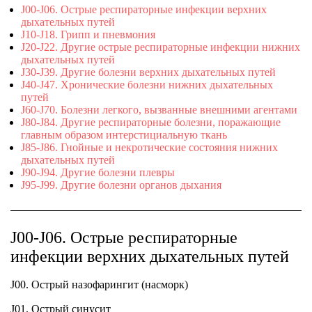
J00-J06. Острые респираторные инфекции верхних
дыхательных путей
J10-J18. Грипп и пневмония
J20-J22. Другие острые респираторные инфекции нижних
дыхательных путей
J30-J39. Другие болезни верхних дыхательных путей
J40-J47. Хронические болезни нижних дыхательных
путей
J60-J70. Болезни легкого, вызванные внешними агентами
J80-J84. Другие респираторные болезни, поражающие
главным образом интерстициальную ткань
J85-J86. Гнойные и некротические состояния нижних
дыхательных путей
J90-J94. Другие болезни плевры
J95-J99. Другие болезни органов дыхания
J00-J06. Острые респираторные
инфекции верхних дыхательных путей
J00. Острый назофарингит (насморк)
J01. Острый синусит