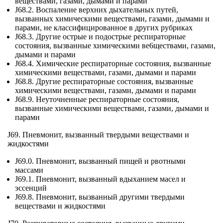
веществами, газами, дымами и парами
J68.2. Воспаление верхних дыхательных путей,
вызванных химическими веществами, газами, дымами и
парами, не классифицированное в других рубриках
J68.3. Другие острые и подострые респираторные
состояния, вызванные химическими ве6ществами, газами,
дымами и парами
J68.4. Химические респираторные состояния, вызванные
химическими веществами, газами, дымами и парами
J68.8. Другие респираторные состояния, вызванные
химическими веществами, газами, дымами и парами
J68.9. Неуточненные респираторные состояния,
вызванные химическими веществами, газами, дымами и
парами
J69. Пневмонит, вызванный твердыми веществами и
жидкостями
J69.0. Пневмонит, вызванный пищей и рвотными
массами
J69.1. Пневмонит, вызванный вдыханием масел и
эссенций
J69.8. Пневмонит, вызванный другими твердыми
веществами и жидкостями