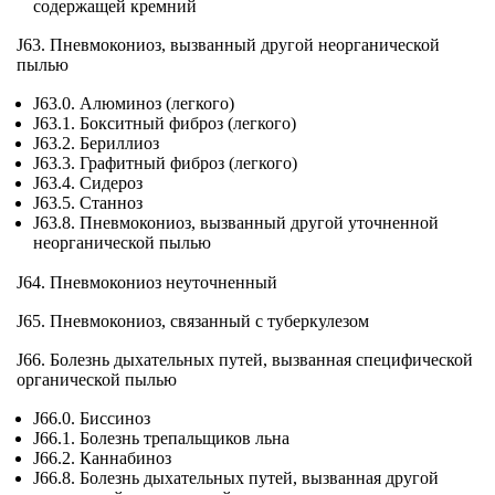
содержащей кремний
J63. Пневмокониоз, вызванный другой неорганической
пылью
J63.0. Алюминоз (легкого)
J63.1. Бокситный фиброз (легкого)
J63.2. Бериллиоз
J63.3. Графитный фиброз (легкого)
J63.4. Сидероз
J63.5. Станноз
J63.8. Пневмокониоз, вызванный другой уточненной
неорганической пылью
J64. Пневмокониоз неуточненный
J65. Пневмокониоз, связанный с туберкулезом
J66. Болезнь дыхательных путей, вызванная специфической
органической пылью
J66.0. Биссиноз
J66.1. Болезнь трепальщиков льна
J66.2. Каннабиноз
J66.8. Болезнь дыхательных путей, вызванная другой