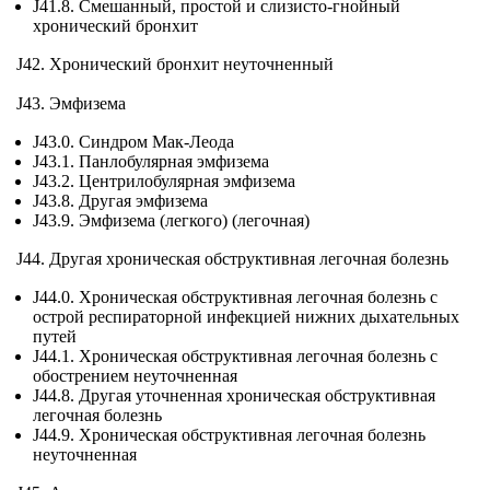
J41.8. Смешанный, простой и слизисто-гнойный
хронический бронхит
J42. Хронический бронхит неуточненный
J43. Эмфизема
J43.0. Синдром Мак-Леода
J43.1. Панлобулярная эмфизема
J43.2. Центрилобулярная эмфизема
J43.8. Другая эмфизема
J43.9. Эмфизема (легкого) (легочная)
J44. Другая хроническая обструктивная легочная болезнь
J44.0. Хроническая обструктивная легочная болезнь с
острой респираторной инфекцией нижних дыхательных
путей
J44.1. Хроническая обструктивная легочная болезнь с
обострением неуточненная
J44.8. Другая уточненная хроническая обструктивная
легочная болезнь
J44.9. Хроническая обструктивная легочная болезнь
неуточненная