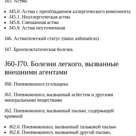
J45. Астма
J45.0. Астма с преобладанием аллергического компонента
J45.1. Неаллергическая астма
J45.8. Смешанная астма
J45.9. Астма неуточненная
J46. Астматический статус (status asthmaticus)
J47. Бронхоэктатическая болезнь
J60-J70. Болезни легкого, вызванные
внешними агентами
J60. Пневмокониоз угольщика
J61. Пневмокониоз, вызванный асбестом и другими
минеральными веществами
J62. Пневмокониоз, вызванный пылью, содержащей
кремний
J62.0. Пневмокониоз, вызванный тальковой пылью
J62.8. Пневмокониоз, вызванный другой пылью,