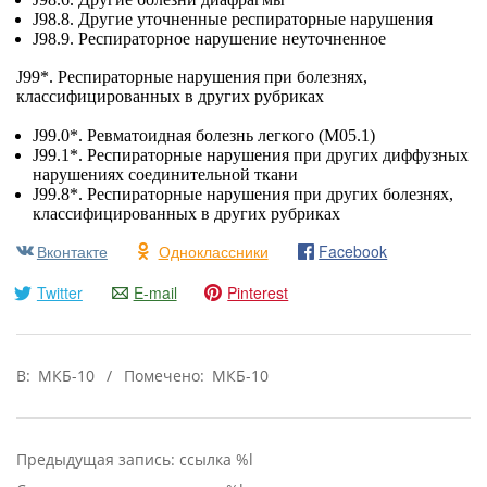
J98.8. Другие уточненные респираторные нарушения
J98.9. Респираторное нарушение неуточненное
J99*. Респираторные нарушения при болезнях,
классифицированных в других рубриках
J99.0*. Ревматоидная болезнь легкого (М05.1)
J99.1*. Респираторные нарушения при других диффузных
нарушениях соединительной ткани
J99.8*. Респираторные нарушения при других болезнях,
классифицированных в других рубриках
Вконтакте
Одноклассники
Facebook
Twitter
E-mail
Pinterest
2015-
В:
МКБ-10
Помечено:
МКБ-10
07-
04
Предыдущая запись: ссылка %l