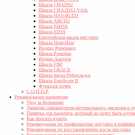
Шкала CHADS2
Шкала CHA2DS2-VASc
Шкала HAS-BLED
Шкала ABCD2
Шкала NIHSS
Шкала EDSS
Европейская шкала инсульта
Шкала Hunt-Hess
Индекс Ривермид
Шкала Рэнкина
Индекс Бартела
Шкала FIM
Шкала GRACE
Шкала риска Рейнольдса
Шкала EuroScore II
Функция почек
С.О.П.О.Р.
Рекомендации пациентам
Уход за больными
Дневник самоконтроля артериального давления и п
Памятка для пациента, который не хочет быть оду
Как бросить курить
Рекомендации по профилактике инсульта и инфарк
Рекомендации по восстановлению после инсульта
Рекомендации по восстановлению памяти