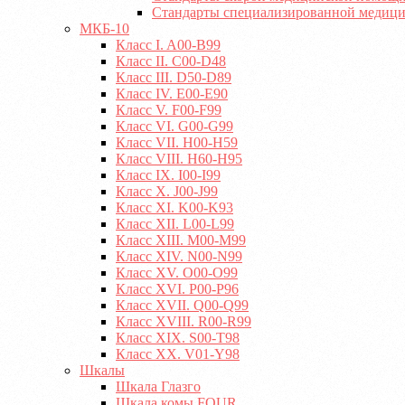
Стандарты специализированной медиц
МКБ-10
Класс I. A00-B99
Класс II. C00-D48
Класс III. D50-D89
Класс IV. E00-E90
Класс V. F00-F99
Класс VI. G00-G99
Класс VII. H00-H59
Класс VIII. H60-H95
Класс IX. I00-I99
Класс X. J00-J99
Класс XI. K00-K93
Класс XII. L00-L99
Класс XIII. M00-M99
Класс XIV. N00-N99
Класс XV. O00-O99
Класс XVI. P00-P96
Класс XVII. Q00-Q99
Класс XVIII. R00-R99
Класс XIX. S00-T98
Класс XX. V01-Y98
Шкалы
Шкала Глазго
Шкала комы FOUR