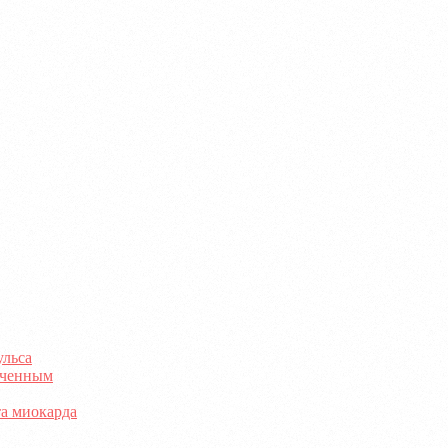
ульса
раченным
та миокарда