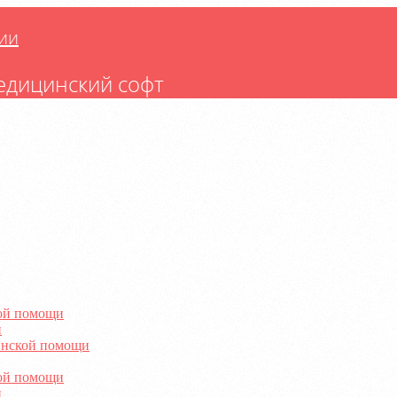
ии
едицинский софт
ой помощи
и
инской помощи
ой помощи
и