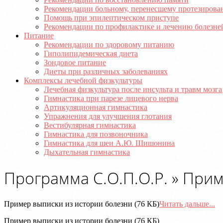
Рекомендации больному, перенесшему протезирова
Помощь при эпилептическом приступе
Рекомендации по профилактике и лечению болезне
Питание
Рекомендации по здоровому питанию
Гиполипидемическая диета
Зондовое питание
Диеты при различных заболеваниях
Комплексы лечебной физкультуры
Лечебная физкультура после инсульта и травм мозга
Гимнастика при парезе лицевого нерва
Артикуляционная гимнастика
Упражнения для улучшения глотания
Вестибулярная гимнастика
Гимнастика для позвоночника
Гимнастика для шеи А.Ю. Шишонина
Дыхательная гимнастика
Программа С.О.П.О.Р. »
Прим
Пример выписки из истории болезни (76 КБ)
Читать дальше...
Пример выписки из истории болезни (76 КБ)