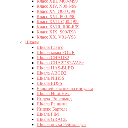
Класс XIII. M00-M99
Класс XIV. N00-N99
Класс XV. O00-O99
Класс XVI. P00-P96
Класс XVII. Q00-Q99
Класс XVIII. R00-R99
Класс XIX. S00-T98
Класс XX. V01-Y98
Шкалы
Шкала Глазго
Шкала комы FOUR
Шкала CHADS2
Шкала CHA2DS2-VASc
Шкала HAS-BLED
Шкала ABCD2
Шкала NIHSS
Шкала EDSS
Европейская шкала инсульта
Шкала Hunt-Hess
Индекс Ривермид
Шкала Рэнкина
Индекс Бартела
Шкала FIM
Шкала GRACE
Шкала риска Рейнольдса