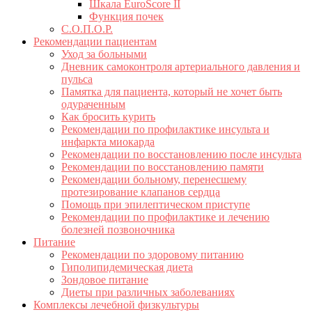
Шкала EuroScore II
Функция почек
С.О.П.О.Р.
Рекомендации пациентам
Уход за больными
Дневник самоконтроля артериального давления и
пульса
Памятка для пациента, который не хочет быть
одураченным
Как бросить курить
Рекомендации по профилактике инсульта и
инфаркта миокарда
Рекомендации по восстановлению после инсульта
Рекомендации по восстановлению памяти
Рекомендации больному, перенесшему
протезирование клапанов сердца
Помощь при эпилептическом приступе
Рекомендации по профилактике и лечению
болезней позвоночника
Питание
Рекомендации по здоровому питанию
Гиполипидемическая диета
Зондовое питание
Диеты при различных заболеваниях
Комплексы лечебной физкультуры