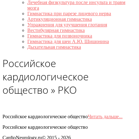
Лечебная физкультура после инсульта и травм
мозга
Гимнастика при парезе лицевого нерва
Артикуляционная гимнастика
Упражнения для улучшения глотания
Вестибулярная гимнастика
Гимнастика для позвоночника
Гимнастика для шеи А.Ю. Шишонина
Дыхательная гимнастика
Российское
кардиологическое
общество »
РКО
Российское кардиологическое общество
Читать дальше...
Российское кардиологическое общество
2015-
CardioNeurology.ru© 2015 - 2026