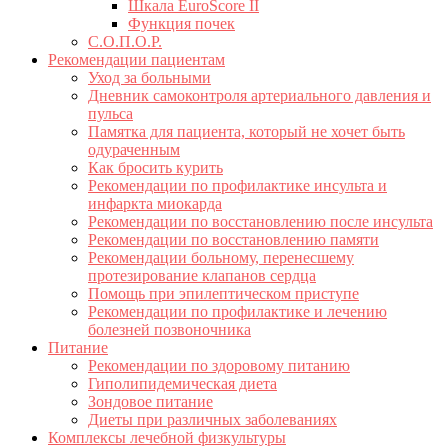
Шкала EuroScore II
Функция почек
С.О.П.О.Р.
Рекомендации пациентам
Уход за больными
Дневник самоконтроля артериального давления и
пульса
Памятка для пациента, который не хочет быть
одураченным
Как бросить курить
Рекомендации по профилактике инсульта и
инфаркта миокарда
Рекомендации по восстановлению после инсульта
Рекомендации по восстановлению памяти
Рекомендации больному, перенесшему
протезирование клапанов сердца
Помощь при эпилептическом приступе
Рекомендации по профилактике и лечению
болезней позвоночника
Питание
Рекомендации по здоровому питанию
Гиполипидемическая диета
Зондовое питание
Диеты при различных заболеваниях
Комплексы лечебной физкультуры