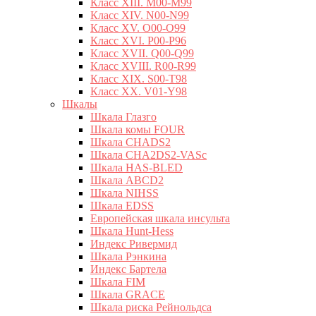
Класс XIII. M00-M99
Класс XIV. N00-N99
Класс XV. O00-O99
Класс XVI. P00-P96
Класс XVII. Q00-Q99
Класс XVIII. R00-R99
Класс XIX. S00-T98
Класс XX. V01-Y98
Шкалы
Шкала Глазго
Шкала комы FOUR
Шкала CHADS2
Шкала CHA2DS2-VASc
Шкала HAS-BLED
Шкала ABCD2
Шкала NIHSS
Шкала EDSS
Европейская шкала инсульта
Шкала Hunt-Hess
Индекс Ривермид
Шкала Рэнкина
Индекс Бартела
Шкала FIM
Шкала GRACE
Шкала риска Рейнольдса