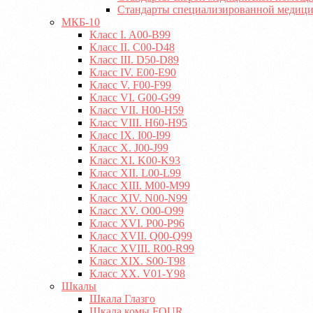
Стандарты специализированной медиц
МКБ-10
Класс I. A00-B99
Класс II. C00-D48
Класс III. D50-D89
Класс IV. E00-E90
Класс V. F00-F99
Класс VI. G00-G99
Класс VII. H00-H59
Класс VIII. H60-H95
Класс IX. I00-I99
Класс X. J00-J99
Класс XI. K00-K93
Класс XII. L00-L99
Класс XIII. M00-M99
Класс XIV. N00-N99
Класс XV. O00-O99
Класс XVI. P00-P96
Класс XVII. Q00-Q99
Класс XVIII. R00-R99
Класс XIX. S00-T98
Класс XX. V01-Y98
Шкалы
Шкала Глазго
Шкала комы FOUR