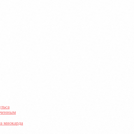
ульса
раченным
та миокарда