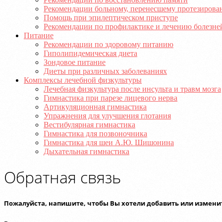
Рекомендации больному, перенесшему протезирова
Помощь при эпилептическом приступе
Рекомендации по профилактике и лечению болезне
Питание
Рекомендации по здоровому питанию
Гиполипидемическая диета
Зондовое питание
Диеты при различных заболеваниях
Комплексы лечебной физкультуры
Лечебная физкультура после инсульта и травм мозга
Гимнастика при парезе лицевого нерва
Артикуляционная гимнастика
Упражнения для улучшения глотания
Вестибулярная гимнастика
Гимнастика для позвоночника
Гимнастика для шеи А.Ю. Шишонина
Дыхательная гимнастика
Обратная связь
Пожалуйста, напишите, чтобы Вы хотели добавить или изменит