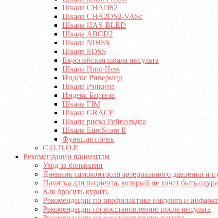
Шкала CHADS2
Шкала CHA2DS2-VASc
Шкала HAS-BLED
Шкала ABCD2
Шкала NIHSS
Шкала EDSS
Европейская шкала инсульта
Шкала Hunt-Hess
Индекс Ривермид
Шкала Рэнкина
Индекс Бартела
Шкала FIM
Шкала GRACE
Шкала риска Рейнольдса
Шкала EuroScore II
Функция почек
С.О.П.О.Р.
Рекомендации пациентам
Уход за больными
Дневник самоконтроля артериального давления и п
Памятка для пациента, который не хочет быть оду
Как бросить курить
Рекомендации по профилактике инсульта и инфарк
Рекомендации по восстановлению после инсульта
Рекомендации по восстановлению памяти