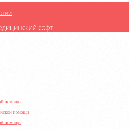
огии
едицинский софт
ой помощи
и
инской помощи
ой помощи
и