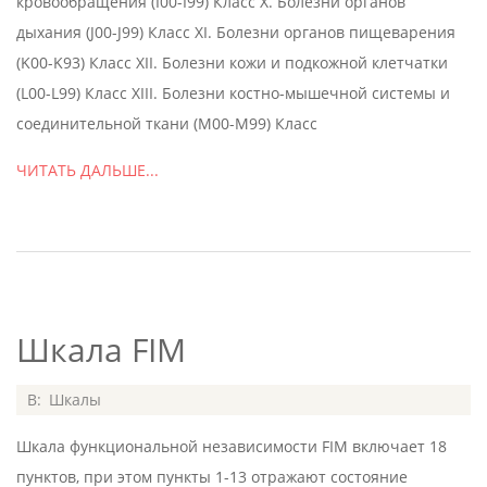
кровообращения (I00-I99) Класс X. Болезни органов
дыхания (J00-J99) Класс XI. Болезни органов пищеварения
(K00-K93) Класс XII. Болезни кожи и подкожной клетчатки
(L00-L99) Класс XIII. Болезни костно-мышечной системы и
соединительной ткани (M00-M99) Класс
ЧИТАТЬ ДАЛЬШЕ...
Шкала FIM
2020-
В:
Шкалы
07-
Шкала функциональной независимости FIM включает 18
05
пунктов, при этом пункты 1-13 отражают состояние