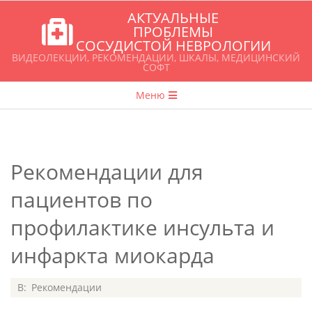
Перейти
АКТУАЛЬНЫЕ
к
ПРОБЛЕМЫ
СОСУДИСТОЙ НЕВРОЛОГИИ
содержимому
ВИДЕОЛЕКЦИИ, РЕКОМЕНДАЦИИ, ШКАЛЫ, МЕДИЦИНСКИЙ
СОФТ
Главное
Меню
навигационное
меню
Рекомендации для
пациентов по
профилактике инсульта и
инфаркта миокарда
2020-
В:
Рекомендации
07-