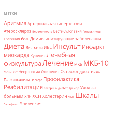
МЕТКИ
Аритмия
Артериальная гипертензия
Атеросклероз
Вестибулопатия
Беременность
Гиперкинезы
Демиелинизирующие заболевания
Головная боль
Диета
Инсульт
Инфаркт
ИБС
Дистония
Лечебная
миокарда
Курение
Лечение
МКБ-10
физкультура
МКБ
Остеохондроз
Невропатия
Ожирение
Менингит
Память
Профилактика
Паркинсонизм
Подагра
Реабилитация
Уход за
Сахарный диабет
Тремор
Шкалы
больным
ХСН
Холестерин
ХПН
ЧМТ
Эпилепсия
Энцефалит