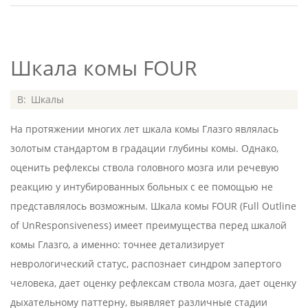
Шкала комы FOUR
2020-
В:
Шкалы
07-
На протяжении многих лет шкала комы Глазго являлась
05
золотым стандартом в градации глубины комы. Однако,
оценить рефлексы ствола головного мозга или речевую
реакцию у интубированных больных с ее помощью не
представлялось возможным. Шкала комы FOUR (Full Outline
of UnResponsiveness) имеет преимущества перед шкалой
комы Глазго, а именно: точнее детализирует
неврологический статус, распознает синдром запертого
человека, дает оценку рефлексам ствола мозга, дает оценку
дыхательному паттерну, выявляет различные стадии