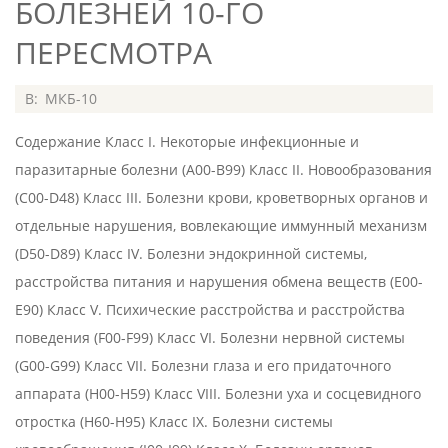
БОЛЕЗНЕЙ 10-ГО
ПЕРЕСМОТРА
2020-
В:
МКБ-10
07-
Содержание Класс I. Некоторые инфекционные и
08
паразитарные болезни (A00-B99) Класс II. Новообразования
(C00-D48) Класс III. Болезни крови, кроветворных органов и
отдельные нарушения, вовлекающие иммунный механизм
(D50-D89) Класс IV. Болезни эндокринной системы,
расстройства питания и нарушения обмена веществ (E00-
E90) Класс V. Психические расстройства и расстройства
поведения (F00-F99) Класс VI. Болезни нервной системы
(G00-G99) Класс VII. Болезни глаза и его придаточного
аппарата (H00-H59) Класс VIII. Болезни уха и сосцевидного
отростка (H60-H95) Класс IX. Болезни системы