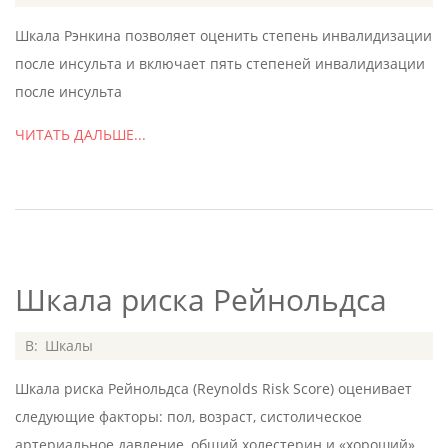
07-
Шкала Рэнкина позволяет оценить степень инвалидизации
05
после инсульта и включает пять степеней инвалидизации
после инсульта
ЧИТАТЬ ДАЛЬШЕ...
Шкала риска Рейнольдса
2020-
В:
Шкалы
07-
Шкала риска Рейнольдса (Reynolds Risk Score) оценивает
05
следующие факторы: пол, возраст, систолическое
артериальное давление, общий холестерин и «хороший»