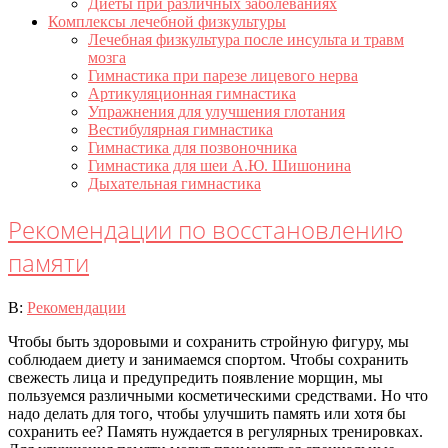
Диеты при различных заболеваниях
Комплексы лечебной физкультуры
Лечебная физкультура после инсульта и травм
мозга
Гимнастика при парезе лицевого нерва
Артикуляционная гимнастика
Упражнения для улучшения глотания
Вестибулярная гимнастика
Гимнастика для позвоночника
Гимнастика для шеи А.Ю. Шишонина
Дыхательная гимнастика
Рекомендации по восстановлению
памяти
2020-
В:
Рекомендации
07-
Чтобы быть здоровыми и сохранить стройную фигуру, мы
21
соблюдаем диету и занимаемся спортом. Чтобы сохранить
свежесть лица и предупредить появление морщин, мы
пользуемся различными косметическими средствами. Но что
надо делать для того, чтобы улучшить память или хотя бы
сохранить ее? Память нуждается в регулярных тренировках.