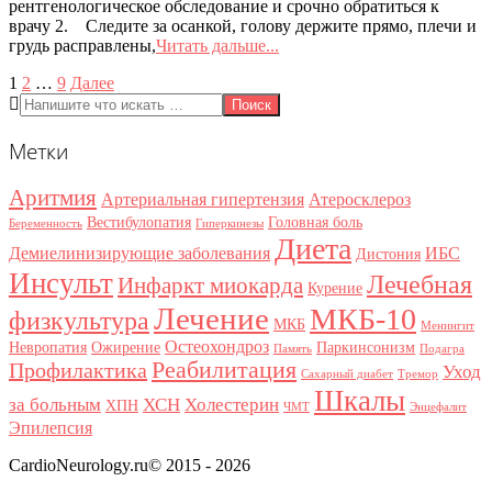
рентгенологическое обследование и срочно обратиться к
врачу 2. Следите за осанкой, голову держите прямо, плечи и
грудь расправлены,
Читать дальше...
Пагинация
1
2
…
9
Далее
Поиск
записей
Метки
Аритмия
Артериальная гипертензия
Атеросклероз
Вестибулопатия
Головная боль
Беременность
Гиперкинезы
Диета
Демиелинизирующие заболевания
ИБС
Дистония
Инсульт
Лечебная
Инфаркт миокарда
Курение
Лечение
МКБ-10
физкультура
МКБ
Менингит
Остеохондроз
Невропатия
Ожирение
Паркинсонизм
Память
Подагра
Реабилитация
Профилактика
Уход
Сахарный диабет
Тремор
Шкалы
за больным
ХСН
Холестерин
ХПН
ЧМТ
Энцефалит
Эпилепсия
CardioNeurology.ru© 2015 - 2026