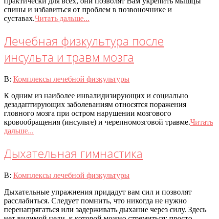
практически для всех, они позволят Вам укрепить мышцы
спины и избавиться от проблем в позвоночнике и
суставах.
Читать дальше...
Лечебная физкультура после
инсульта и травм мозга
2020-
В:
Комплексы лечебной физкультуры
07-
К одним из наиболее инвалидизирующих и социально
08
дезадаптирующих заболеваниям относятся поражения
гловного мозга при остром нарушении мозгового
кровообращения (инсульте) и черепномозговой травме.
Читать
дальше...
Дыхательная гимнастика
2020-
В:
Комплексы лечебной физкультуры
07-
Дыхательные упражнения придадут вам сил и позволят
08
расслабиться. Следует помнить, что никогда не нужно
перенапрягаться или задерживать дыхание через силу. Здесь
нет видимой цели, к которой можно стремиться; просто