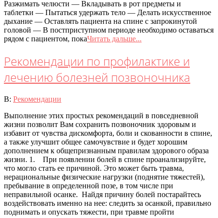
Разжимать челюсти — Вкладывать в рот предметы и
таблетки — Пытаться удержать тело — Делать искусственное
дыхание — Оставлять пациента на спине с запрокинутой
головой — В постприступном периоде необходимо оставаться
рядом с пациентом, пока
Читать дальше...
Рекомендации по профилактике и
лечению болезней позвоночника
2020-
В:
Рекомендации
07-
Выполнение этих простых рекомендаций в повседневной
08
жизни позволит Вам сохранить позвоночник здоровым и
избавит от чувства дискомфорта, боли и скованности в спине,
а также улучшит общее самочувствие и будет хорошим
дополнением к общепризнанным правилам здорового образа
жизни. 1. При появлении болей в спине проанализируйте,
что могло стать ее причиной. Это может быть травма,
нерациональные физические нагрузки (поднятие тяжестей),
пребывание в определенной позе, в том числе при
неправильной осанке. Найдя причину болей постарайтесь
воздействовать именно на нее: следить за осанкой, правильно
поднимать и опускать тяжести, при травме пройти