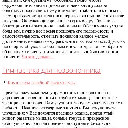
защитных сил организма. Особенно важно, чтобы
окружающие владели приемами и навыками ухода за
больным, проявляли к нему внимание и заботились о нем на
всем протяжении длительного периода восстановления после
инсульта. Окружающие должны создать вокруг больного
благоприятный эмоциональный климат. Обеспечивая уход за
больным, нужно все время поощрять его подвижность и
самостоятельность, отмечать похвалой каждое мелкое
достижение, не давать ему раскисать и залеживаться. Здесь мы
поговорим об уходе за больным инсультом, главным образом
об основах гигиены, питания и двигательной активизации
пациента.
Читать дальше...
Гимнастика для позвоночника
2020-
В:
Комплексы лечебной физкультуры
07-
Представляем комплекс упражнений, направленный на
08
укрепление позвоночника и глубоких мышц. Постоянные
тренировки позволят Вам улучшить тонус, мышечную силу и
гибкость. Начните регулярные занятия и Вы почувствуете
улучшения: у Вас появятся красивая осанка, подтянутый
живот, развитые мышцы, больше тонуса и прекрасное
самочувствие. Занятия полезны, доступны и безопасны