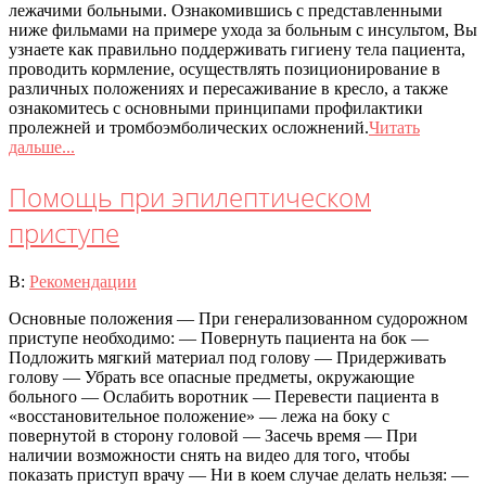
лежачими больными. Ознакомившись с представленными
ниже фильмами на примере ухода за больным с инсультом, Вы
узнаете как правильно поддерживать гигиену тела пациента,
проводить кормление, осуществлять позиционирование в
различных положениях и пересаживание в кресло, а также
ознакомитесь с основными принципами профилактики
пролежней и тромбоэмболических осложнений.
Читать
дальше...
Помощь при эпилептическом
приступе
2020-
В:
Рекомендации
07-
Основные положения — При генерализованном судорожном
08
приступе необходимо: — Повернуть пациента на бок —
Подложить мягкий материал под голову — Придерживать
голову — Убрать все опасные предметы, окружающие
больного — Ослабить воротник — Перевести пациента в
«восстановительное положение» — лежа на боку с
повернутой в сторону головой — Засечь время — При
наличии возможности снять на видео для того, чтобы
показать приступ врачу — Ни в коем случае делать нельзя: —