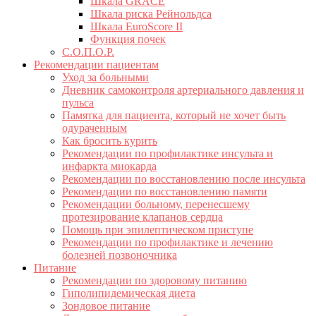
Шкала GRACE
Шкала риска Рейнольдса
Шкала EuroScore II
Функция почек
С.О.П.О.Р.
Рекомендации пациентам
Уход за больными
Дневник самоконтроля артериального давления и
пульса
Памятка для пациента, который не хочет быть
одураченным
Как бросить курить
Рекомендации по профилактике инсульта и
инфаркта миокарда
Рекомендации по восстановлению после инсульта
Рекомендации по восстановлению памяти
Рекомендации больному, перенесшему
протезирование клапанов сердца
Помощь при эпилептическом приступе
Рекомендации по профилактике и лечению
болезней позвоночника
Питание
Рекомендации по здоровому питанию
Гиполипидемическая диета
Зондовое питание