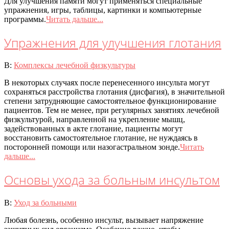
Для улучшения памяти могут применяться специальные
упражнения, игры, таблицы, картинки и компьютерные
программы.
Читать дальше...
Упражнения для улучшения глотания
2020-
В:
Комплексы лечебной физкультуры
07-
В некоторых случаях после перенесенного инсульта могут
08
сохраняться расстройства глотания (дисфагия), в значительной
степени затрудняющие самостоятельное функционирование
пациентов. Тем не менее, при регулярных занятиях лечебной
физкультурой, направленной на укрепление мышц,
задействованных в акте глотание, пациенты могут
восстановить самостоятельное глотание, не нуждаясь в
посторонней помощи или назогастральном зонде.
Читать
дальше...
Основы ухода за больным инсультом
2020-
В:
Уход за больными
07-
Любая болезнь, особенно инсульт, вызывает напряжение
08