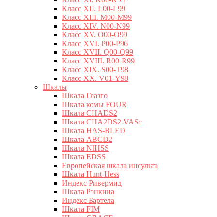
Класс XII. L00-L99
Класс XIII. M00-M99
Класс XIV. N00-N99
Класс XV. O00-O99
Класс XVI. P00-P96
Класс XVII. Q00-Q99
Класс XVIII. R00-R99
Класс XIX. S00-T98
Класс XX. V01-Y98
Шкалы
Шкала Глазго
Шкала комы FOUR
Шкала CHADS2
Шкала CHA2DS2-VASc
Шкала HAS-BLED
Шкала ABCD2
Шкала NIHSS
Шкала EDSS
Европейская шкала инсульта
Шкала Hunt-Hess
Индекс Ривермид
Шкала Рэнкина
Индекс Бартела
Шкала FIM