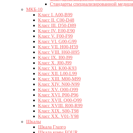
Стандарты специализированной медиц
МКБ-10
Класс I. A00-B99
Класс II. C00-D48
Класс III. D50-D89
Класс IV. E00-E90
Класс V. F00-F99
Класс VI. G00-G99
Класс VII. H00-H59
Класс VIII. H60-H95
Класс IX. I00-I99
Класс X. J00-J99
Класс XI. K00-K93
Класс XII. L00-L99
Класс XIII. M00-M99
Класс XIV. N00-N99
Класс XV. O00-O99
Класс XVI. P00-P96
Класс XVII. Q00-Q99
Класс XVIII. R00-R99
Класс XIX. S00-T98
Класс XX. V01-Y98
Шкалы
Шкала Глазго
Шкала комы FOUR