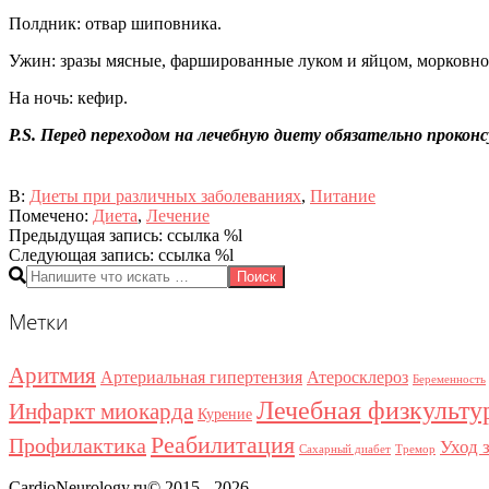
Полдник: отвар шиповника.
Ужин: зразы мясные, фаршированные луком и яйцом, морковное 
На ночь: кефир.
P.S. Перед переходом на лечебную диету обязательно прокон
2015-
В:
Диеты при различных заболеваниях
,
Питание
06-
Помечено:
Диета
,
Лечение
29
Предыдущая запись: ссылка %l
Следующая запись: ссылка %l
Поиск
Метки
Аритмия
Артериальная гипертензия
Атеросклероз
Беременность
Лечебная физкульту
Инфаркт миокарда
Курение
Реабилитация
Профилактика
Уход 
Сахарный диабет
Тремор
CardioNeurology.ru© 2015 - 2026