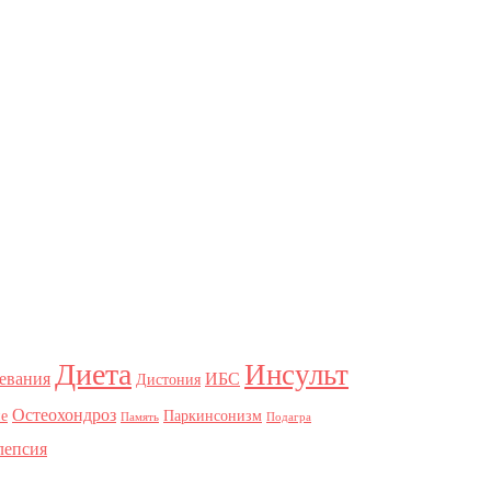
Диета
Инсульт
евания
ИБС
Дистония
Остеохондроз
е
Паркинсонизм
Память
Подагра
лепсия