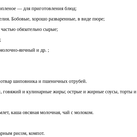
топленое — для приготовления блюд;
елия. Бобовые, хорошо разваренные, в виде пюре;
частью обязательно сырые;
;
олочно-яичный и др. ;
 отвар шиповника и пшеничных отрубей.
ий, говяжий и кулинарные жиры; острые и жирные соусы, торты 
омлет, каша овсяная молочная, чай с молоком.
арным рисом, компот.