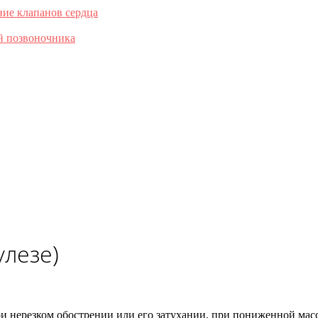
ние клапанов сердца
й позвоночника
улезе)
при нерезком обострении или его затухании, при пониженной масс