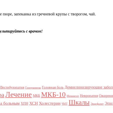
пюре, запеканка из гречневой крупы с творогом, чай.
сультируйтесь с врачом!
Демиелинизирующие забол
Вестибулопатия
Головная боль
Гиперкинезы
Лечение
МКБ-10
ра
МКБ
Невропатия
Ожирени
Менингит
Шкалы
за больным
ХСН
Холестерин
Эпи
ХПН
ЧМТ
Энцефалит