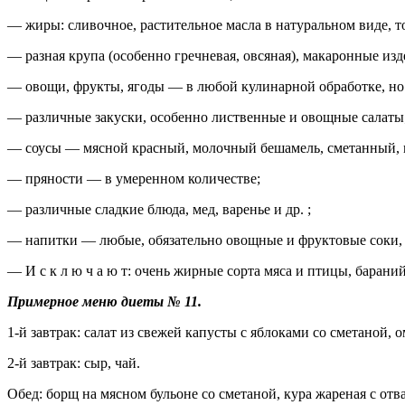
— жиры: сливочное, растительное масла в натуральном виде, 
— разная крупа (особенно гречневая, овсяная), макаронные изд
— овощи, фрукты, ягоды — в любой кулинарной обработке, но 
— различные закуски, особенно лиственные и овощные салаты
— соусы — мясной красный, молочный бешамель, сметанный, м
— пряности — в умеренном количестве;
— различные сладкие блюда, мед, варенье и др. ;
— напитки — любые, обязательно овощные и фруктовые соки,
— И с к л ю ч а ю т: очень жирные сорта мяса и птицы, баран
Примерное меню диеты № 11.
1-й завтрак: салат из свежей капусты с яблоками со сметаной, 
2-й завтрак: сыр, чай.
Обед: борщ на мясном бульоне со сметаной, кура жареная с отв