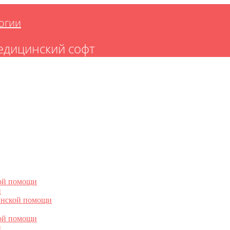
огии
едицинский софт
ой помощи
и
инской помощи
ой помощи
и