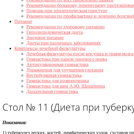
Рекомендации больному, перенесшему протезирова
Помощь при эпилептическом приступе
Рекомендации по профилактике и лечению болезне
Питание
Рекомендации по здоровому питанию
Гиполипидемическая диета
Зондовое питание
Диеты при различных заболеваниях
Комплексы лечебной физкультуры
Лечебная физкультура после инсульта и травм мозга
Гимнастика при парезе лицевого нерва
Артикуляционная гимнастика
Упражнения для улучшения глотания
Вестибулярная гимнастика
Гимнастика для позвоночника
Гимнастика для шеи А.Ю. Шишонина
Дыхательная гимнастика
Стол № 11 (Диета при туберк
Показания:
1) туберкулез легких, костей, лимфатических узлов, суставов 