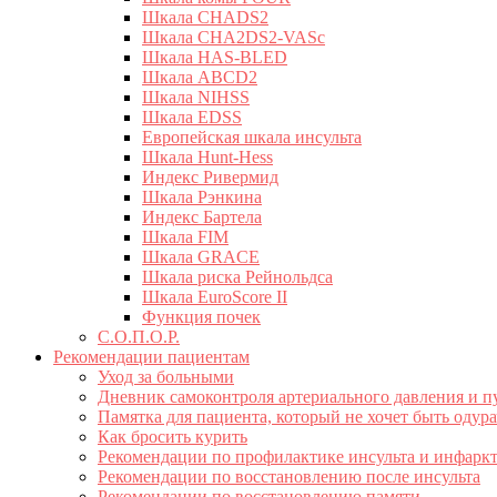
Шкала CHADS2
Шкала CHA2DS2-VASc
Шкала HAS-BLED
Шкала ABCD2
Шкала NIHSS
Шкала EDSS
Европейская шкала инсульта
Шкала Hunt-Hess
Индекс Ривермид
Шкала Рэнкина
Индекс Бартела
Шкала FIM
Шкала GRACE
Шкала риска Рейнольдса
Шкала EuroScore II
Функция почек
С.О.П.О.Р.
Рекомендации пациентам
Уход за больными
Дневник самоконтроля артериального давления и п
Памятка для пациента, который не хочет быть оду
Как бросить курить
Рекомендации по профилактике инсульта и инфарк
Рекомендации по восстановлению после инсульта
Рекомендации по восстановлению памяти