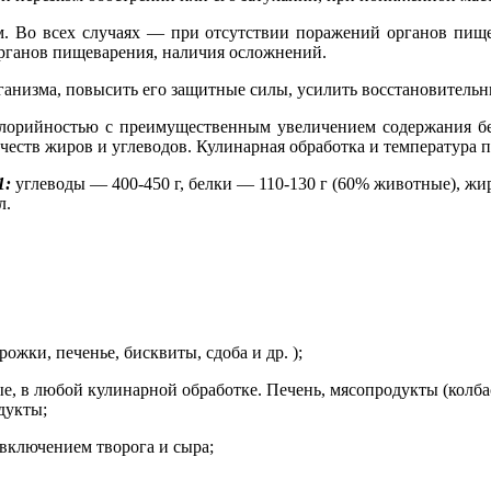
м. Во всех случаях — при отсутствии поражений органов пищ
органов пищеварения, наличия осложнений.
ганизма, повысить его защитные силы, усилить восстановительн
орийностью с преимущественным увеличением содержания бе
ичеств жиров и углеводов. Кулинарная обработка и температура
1:
углеводы — 400-450 г, белки — 110-130 г (60% животные), жи
л.
жки, печенье, бисквиты, сдоба и др. );
 в любой кулинарной обработке. Печень, мясопродукты (колбаса
дукты;
включением творога и сыра;