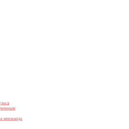
ульса
раченным
та миокарда