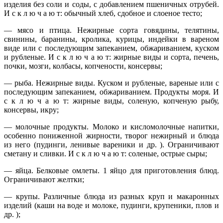
изделия без соли и соды, с добавлением пшеничных отрубей.
И с к л ю ч а ю т: обычный хлеб, сдобное и слоеное тесто;
— мясо и птица. Нежирные сорта говядины, телятины,
свинины, баранины, кролика, курицы, индейки в вареном
виде или с последующим запеканием, обжариванием, куском
и рубленые. И с к л ю ч а ю т: жирные виды и сорта, печень,
почки, мозги, колбасы, копчености, консервы;
— рыба. Нежирные виды. Куском и рубленые, вареные или с
последующим запеканием, обжариванием. Продукты моря. И
с к л ю ч а ю т: жирные виды, соленую, копченую рыбу,
консервы, икру;
— молочные продукты. Молоко и кисломолочные напитки,
особенно пониженной жирности, творог нежирный и блюда
из него (пудинги, ленивые вареники и др. ). Ограничивают
сметану и сливки. И с к л ю ч а ю т: соленые, острые сыры;
— яйца. Белковые омлеты. 1 яйцо для приготовления блюд.
Ограничивают желтки;
— крупы. Различные блюда из разных круп и макаронных
изделий (каши на воде и молоке, пудинги, крупеники, плов и
др. );