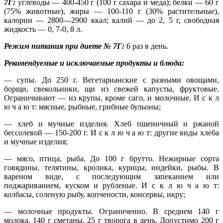
7Г:
углеводы — 400-450 г (100 г сахара и меда); белки — 60 г
(75% животные), жиры — 100-110 г (30% растительные),
калории — 2800—2900 ккал; калий — до 2, 5 г, свободная
жидкость — 0, 7-0, 8 л.
Режим питания при диете № 7Г:
6 раз в день.
Рекомендуемые и исключаемые продукты и блюда:
— супы. До 250 г. Вегетарианские с разными овощами,
борщи, свекольники, щи из свежей капусты, фруктовые.
Ограничивают — из крупы, кроме саго, и молочные. И с к л
ю ч а ю т: мясные, рыбные, грибные бульоны;
— хлеб и мучные изделия. Хлеб пшеничный и ржаной
бессолевой — 150-200 г. И с к л ю ч а ю т: другие виды хлеба
и мучные изделия;
— мясо, птица, рыба. До 100 г брутто. Нежирные сорта
говядины, телятины, кролика, курицы, индейки, рыбы. В
вареном виде, с последующим запеканием или
поджариванием, куском и рубленые. И с к л ю ч а ю т:
колбасы, соленую рыбу, копчености, консервы, икру;
— молочные продукты. Ограниченно. В среднем 140 г
молока, 140 г сметаны, 25 г творога в день. Допустимо 200 г