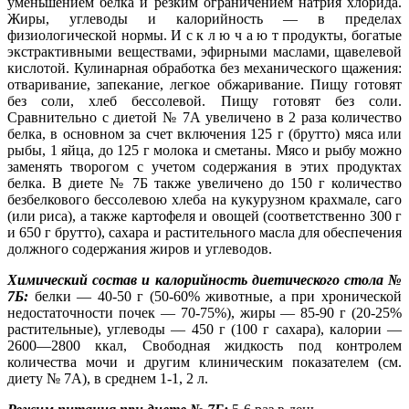
уменьшением белка и резким ограничением натрия хлорида.
Жиры, углеводы и калорийность — в пределах
физиологической нормы. И с к л ю ч а ю т продукты, богатые
экстрактивными веществами, эфирными маслами, щавелевой
кислотой. Кулинарная обработка без механического щажения:
отваривание, запекание, легкое обжаривание. Пищу готовят
без соли, хлеб бессолевой. Пищу готовят без соли.
Сравнительно с диетой № 7А увеличено в 2 раза количество
белка, в основном за счет включения 125 г (брутто) мяса или
рыбы, 1 яйца, до 125 г молока и сметаны. Мясо и рыбу можно
заменять творогом с учетом содержания в этих продуктах
белка. В диете № 7Б также увеличено до 150 г количество
безбелкового бессолевою хлеба на кукурузном крахмале, саго
(или риса), а также картофеля и овощей (соответственно 300 г
и 650 г брутто), сахара и растительного масла для обеспечения
должного содержания жиров и углеводов.
Химический состав и калорийность диетического стола №
7Б:
белки — 40-50 г (50-60% животные, а при хронической
недостаточности почек — 70-75%), жиры — 85-90 г (20-25%
растительные), углеводы — 450 г (100 г сахара), калории —
2600—2800 ккал, Свободная жидкость под контролем
количества мочи и другим клиническим показателем (см.
диету № 7А), в среднем 1-1, 2 л.