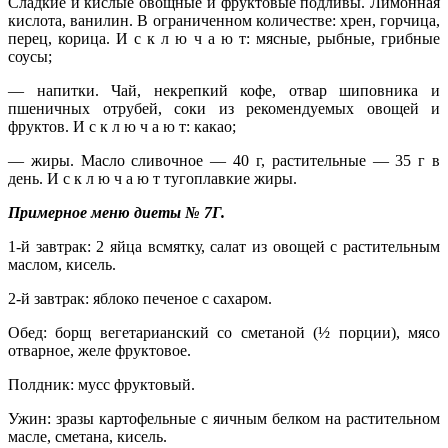
Сладкие и кислые овощные и фруктовые подливы. Лимонная
кислота, ванилин. В ограниченном количестве: хрен, горчица,
перец, корица. И с к л ю ч а ю т: мясные, рыбные, грибные
соусы;
— напитки. Чай, некрепкий кофе, отвар шиповника и
пшеничных отрубей, соки из рекомендуемых овощей и
фруктов. И с к л ю ч а ю т: какао;
— жиры. Масло сливочное — 40 г, растительные — 35 г в
день. И с к л ю ч а ю т тугоплавкие жиры.
Примерное меню диеты № 7Г.
1-й завтрак: 2 яйца всмятку, салат из овощей с растительным
маслом, кисель.
2-й завтрак: яблоко печеное с сахаром.
Обед: борщ вегетарианский со сметаной (½ порции), мясо
отварное, желе фруктовое.
Полдник: мусс фруктовый.
Ужин: зразы картофельные с яичным белком на растительном
масле, сметана, кисель.