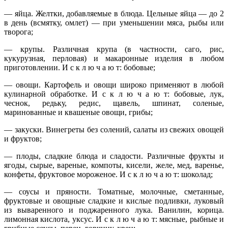
— яйца. Желтки, добавляемые в блюда. Цельные яйца — до 2
в день (всмятку, омлет) — при уменьшении мяса, рыбы или
творога;
— крупы. Различная крупа (в частности, саго, рис,
кукурузная, перловая) и макаронные изделия в любом
приготовлении. И с к л ю ч а ю т: бобовые;
— овощи. Картофель и овощи широко применяют в любой
кулинарной обработке. И с к л ю ч а ю т: бобовые, лук,
чеснок, редьку, редис, щавель, шпинат, соленые,
маринованные и квашеные овощи, грибы;
— закуски. Винегреты без солений, салаты из свежих овощей
и фруктов;
— плоды, сладкие блюда и сладости. Различные фрукты и
ягоды, сырые, вареные, компоты, кисели, желе, мед, варенье,
конфеты, фруктовое мороженое. И с к л ю ч а ю т: шоколад;
— соусы и пряности. Томатные, молочные, сметанные,
фруктовые и овощные сладкие и кислые подливки, луковый
из вываренного и поджаренного лука. Ванилин, корица.
лимонная кислота, уксус. И с к л ю ч а ю т: мясные, рыбные и