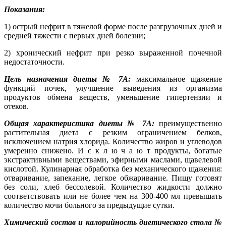
Показания:
1) острый нефрит в тяжелой форме после разгрузочных дней и
средней тяжести с первых дней болезни;
2) хронический нефрит при резко выраженной почечной
недостаточности.
Цель назначения диеты № 7А:
максимальное щажение
функций почек, улучшение выведения из организма
продуктов обмена веществ, уменьшение гипертензии и
отеков.
Общая характеристика диеты № 7А:
преимущественно
растительная диета с резким ограничением белков,
исключением натрия хлорида. Количество жиров и углеводов
умеренно снижено. И с к л ю ч а ю т продукты, богатые
экстрактивными веществами, эфирными маслами, щавелевой
кислотой. Кулинарная обработка без механического щажения:
отваривание, запекание, легкое обжаривание. Пищу готовят
без соли, хлеб бессолевой. Количество жидкости должно
соответствовать или не более чем на 300-400 мл превышать
количество мочи больного за предыдущие сутки.
Химический состав и калорийность диетического стола №