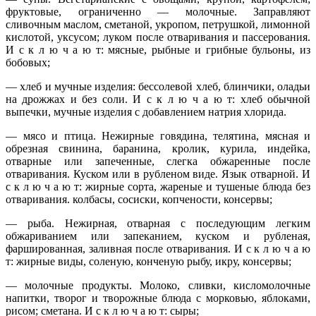
фруктовые, ограниченно — молочные. Заправляют
сливочным маслом, сметаной, укропом, петрушкой, лимонной
кислотой, уксусом; луком после отваривания и пассерования.
И с к л ю ч а ю т: мясные, рыбные и грибные бульоны, из
бобовых;
— хлеб и мучные изделия: бессолевой хлеб, блинчики, оладьи
на дрожжах и без соли. И с к л ю ч а ю т: хлеб обычной
выпечки, мучные изделия с добавлением натрия хлорида.
— мясо и птица. Нежирные говядина, телятина, мясная и
обрезная свинина, баранина, кролик, курила, индейка,
отварные или запеченные, слегка обжаренные после
отваривания. Куском или в рубленом виде. Язык отварной. И
с к л ю ч а ю т: жирные сорта, жареные и тушеные блюда без
отваривания. колбасы, сосиски, копчености, консервы;
— рыба. Нежирная, отварная с последующим легким
обжариванием или запеканием, куском и рубленая,
фаршированная, заливная после отваривания. И с к л ю ч а ю
т: жирные виды, соленую, конченую рыбу, икру, консервы;
— молочные продукты. Молоко, сливки, кисломолочные
напитки, творог и творожные блюда с морковью, яблоками,
рисом; сметана. И с к л ю ч а ю т: сыры;