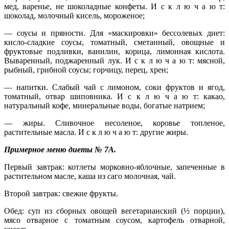
мед, варенье, не шоколадные конфеты. И с к л ю ч а ю т:
шоколад, молочный кисель, мороженое;
— соусы и пряности. Для «маскировки» бессолевых диет:
кисло-сладкие соусы, томатный, сметанный, овощные и
фруктовые подливки, ванилин, корица, лимонная кислота.
Вываренный, поджаренный лук. И с к л ю ч а ю т: мясной,
рыбный, грибной соусы; горчицу, перец, хрен;
— напитки. Слабый чай с лимоном, соки фруктов и ягод,
томатный, отвар шиповника. И с к л ю ч а ю т: какао,
натуральный кофе, минеральные воды, богатые натрием;
— жиры. Сливочное несоленое, коровье топленое,
растительные масла. И с к л ю ч а ю т: другие жиры.
Примерное меню диеты № 7А.
Первый завтрак: котлеты морковно-яблочные, запеченные в
растительном масле, каша из саго молочная, чай.
Второй завтрак: свежие фрукты.
Обед: суп из сборных овощей вегетарианский (½ порции),
мясо отварное с томатным соусом, картофель отварной,