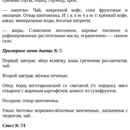
грибные соусы, перец, горчицу, хрен;
— напитки. Чай, некрепкий кофе, соки фруктовые и
овощные. Отвар шиповника. И с к л ю ч а ю т: крепкий кофе,
какао, минеральные воды, богатые натрием;
— жиры. Сливочное несоленое, коровье топленое и
рафинированные растительные масла; ограниченно — свиное
сало.
Примерное меню диеты № 7.
Первый завтрак: яйцо всмятку, каша гречневая рассыпчатая,
чай.
Второй завтрак: яблоки печеные.
Обед: борщ вегетарианский со сметаной (½ порции), мясо
отварное с жареным картофелем, компот из сухофруктов.
Полдник: отвар шиповника.
Ужин: биточки морковно-яблочные запеченные, лапшевник с
творогом, чай.
Стол № 7А