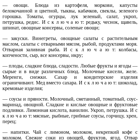
— овощи. Блюда из картофеля, моркови, капусты
белокочанной и цветной, тыквы, кабачков, свеклы, зеленого
горошка. Томаты, огурцы, лук зеленый, салат, укроп,
петрушка, редис. И с к л ю ч а ю т: редьку, чеснок, щавель,
шпинат, овощные консервы, соленые овощи;
— закуски. Винегреты, овощные салаты с растительным
маслом, салаты с отварными мясом, рыбой, продуктами моря.
Отварная заливная рыба. И с к л ю ч а ю т: колбасы,
копчености, сыр, все консервы, икру;
— плоды, сладкие блюда, сладости. Любые фрукты и ягоды —
сырые и в виде различных блюд. Молочные кисели, желе.
Меренги, снежки. Сахар и кондитерские изделия
ограничивают. Мед вместо сахара. И с к л ю ч а ю т: шоколад,
кремовые изделия;
— соусы и пряности. Молочный, сметанный, томатный, соус-
маринад, овощной. Сладкие и кислые овощные и фруктовые
подливки. Лимонная кислота, ванилин. Укроп, петрушка. И с
к л ю ч а ю т: мясные, рыбные, грибные соусы, горчицу, хрен,
перец;
— напитки. Чай с лимоном, молоком, некрепкий кофе с
молоком. Свежие соки из овощей, фруктов, ягод. Отвар