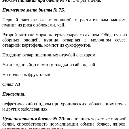
Режим питания при диете № 7Б:
5-6 раз в день.
Примерное меню диеты № 7Б.
Первый завтрак: салат овощной с растительным маслом,
пудинг из риса с яблоками, чай.
Второй завтрак: морковь тертая сырая с сахаром. Обед: суп из
сборных овощей, курица отварная в молочном соусе,
отварной картофель, компот из сухофруктов.
Полдник: отвар пшеничных отрубей с сахаром.
Ужин: одно яйцо всмятку, оладьи из яблок, чай.
На ночь: сок фруктовый.
Стол 7В
Показания:
нефротический синдром при хронических заболеваниях почек
и других заболеваниях.
Цель назначения диеты № 7В:
восполнить теряемые с мочой
белки, способствовать нормализации обмена белков, жиров,