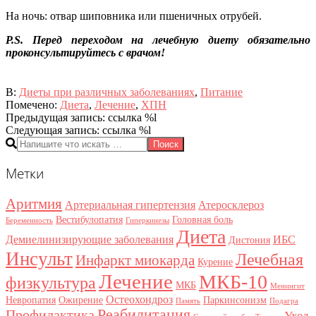
На ночь: отвар шиповника или пшеничных отрубей.
P.S. Перед переходом на лечебную диету обязательно
проконсультируйтесь с врачом!
2015-
В:
Диеты при различных заболеваниях
,
Питание
06-
Помечено:
Диета
,
Лечение
,
ХПН
29
Предыдущая запись: ссылка %l
Следующая запись: ссылка %l
Поиск
Метки
Аритмия
Артериальная гипертензия
Атеросклероз
Вестибулопатия
Головная боль
Беременность
Гиперкинезы
Диета
Демиелинизирующие заболевания
ИБС
Дистония
Инсульт
Лечебная
Инфаркт миокарда
Курение
Лечение
МКБ-10
физкультура
МКБ
Менингит
Остеохондроз
Невропатия
Ожирение
Паркинсонизм
Память
Подагра
Реабилитация
Профилактика
Уход