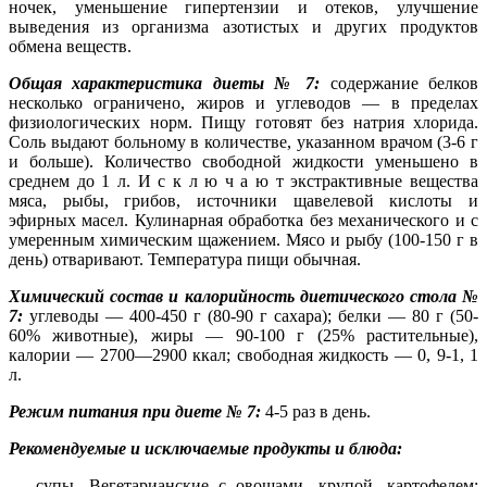
ночек, уменьшение гипертензии и отеков, улучшение
выведения из организма азотистых и других продуктов
обмена веществ.
Общая характеристика диеты № 7:
содержание белков
несколько ограничено, жиров и углеводов — в пределах
физиологических норм. Пищу готовят без натрия хлорида.
Соль выдают больному в количестве, указанном врачом (3-6 г
и больше). Количество свободной жидкости уменьшено в
среднем до 1 л. И с к л ю ч а ю т экстрактивные вещества
мяса, рыбы, грибов, источники щавелевой кислоты и
эфирных масел. Кулинарная обработка без механического и с
умеренным химическим щажением. Мясо и рыбу (100-150 г в
день) отваривают. Температура пищи обычная.
Химический состав и калорийность диетического стола №
7:
углеводы — 400-450 г (80-90 г сахара); белки — 80 г (50-
60% животные), жиры — 90-100 г (25% растительные),
калории — 2700—2900 ккал; свободная жидкость — 0, 9-1, 1
л.
Режим питания при диете № 7:
4-5 раз в день.
Рекомендуемые и исключаемые продукты и блюда:
— супы. Вегетарианские с овощами, крупой, картофелем;