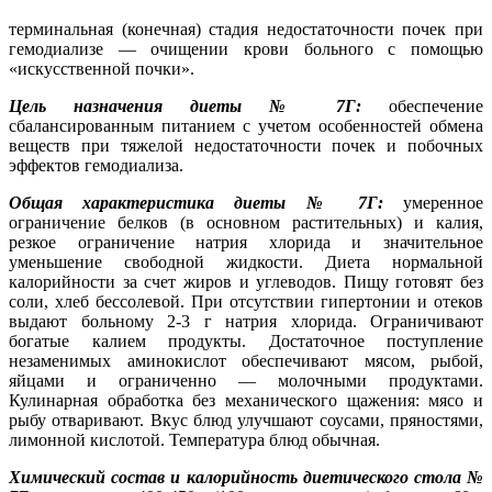
терминальная (конечная) стадия недостаточности почек при
гемодиализе — очищении крови больного с помощью
«искусственной почки».
Цель назначения диеты № 7Г:
обеспечение
сбалансированным питанием с учетом особенностей обмена
веществ при тяжелой недостаточности почек и побочных
эффектов гемодиализа.
Общая характеристика диеты № 7Г:
умеренное
ограничение белков (в основном растительных) и калия,
резкое ограничение натрия хлорида и значительное
уменьшение свободной жидкости. Диета нормальной
калорийности за счет жиров и углеводов. Пищу готовят без
соли, хлеб бессолевой. При отсутствии гипертонии и отеков
выдают больному 2-3 г натрия хлорида. Ограничивают
богатые калием продукты. Достаточное поступление
незаменимых аминокислот обеспечивают мясом, рыбой,
яйцами и ограниченно — молочными продуктами.
Кулинарная обработка без механического щажения: мясо и
рыбу отваривают. Вкус блюд улучшают соусами, пряностями,
лимонной кислотой. Температура блюд обычная.
Химический состав и калорийность диетического стола №