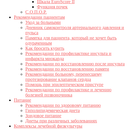
Шкала EuroScore II
Функция почек
С.О.П.О.Р.
Рекомендации пациентам
Уход за больными
Дневник самоконтроля артериального давления и
пульса
Памятка для пациента, который не хочет быть
одураченным
Как бросить курить
Рекомендации по профилактике инсульта и
инфаркта миокарда
Рекомендации по восстановлению после инсульта
Рекомендации по восстановлению памяти
Рекомендации больному, перенесшему
протезирование клапанов сердца
Помощь при эпилептическом приступе
Рекомендации по профилактике и лечению
болезней позвоночника
Питание
Рекомендации по здоровому питанию
Гиполипидемическая диета
Зондовое питание
Диеты при различных заболеваниях
Комплексы лечебной физкультуры