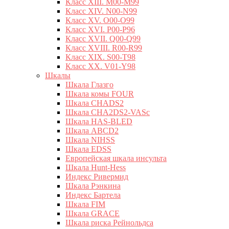
Класс XIII. M00-M99
Класс XIV. N00-N99
Класс XV. O00-O99
Класс XVI. P00-P96
Класс XVII. Q00-Q99
Класс XVIII. R00-R99
Класс XIX. S00-T98
Класс XX. V01-Y98
Шкалы
Шкала Глазго
Шкала комы FOUR
Шкала CHADS2
Шкала CHA2DS2-VASc
Шкала HAS-BLED
Шкала ABCD2
Шкала NIHSS
Шкала EDSS
Европейская шкала инсульта
Шкала Hunt-Hess
Индекс Ривермид
Шкала Рэнкина
Индекс Бартела
Шкала FIM
Шкала GRACE
Шкала риска Рейнольдса