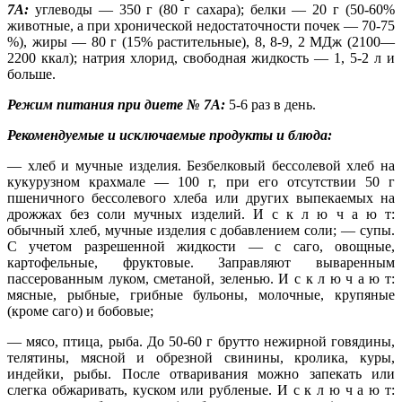
7А:
углеводы — 350 г (80 г сахара); белки — 20 г (50-60%
животные, а при хронической недостаточности почек — 70-75
%), жиры — 80 г (15% растительные), 8, 8-9, 2 МДж (2100—
2200 ккал); натрия хлорид, свободная жидкость — 1, 5-2 л и
больше.
Режим питания при диете № 7А:
5-6 раз в день.
Рекомендуемые и исключаемые продукты и блюда:
— хлеб и мучные изделия. Безбелковый бессолевой хлеб на
кукурузном крахмале — 100 г, при его отсутствии 50 г
пшеничного бессолевого хлеба или других выпекаемых на
дрожжах без соли мучных изделий. И с к л ю ч а ю т:
обычный хлеб, мучные изделия с добавлением соли; — супы.
С учетом разрешенной жидкости — с саго, овощные,
картофельные, фруктовые. Заправляют вываренным
пассерованным луком, сметаной, зеленью. И с к л ю ч а ю т:
мясные, рыбные, грибные бульоны, молочные, крупяные
(кроме саго) и бобовые;
— мясо, птица, рыба. До 50-60 г брутто нежирной говядины,
телятины, мясной и обрезной свинины, кролика, куры,
индейки, рыбы. После отваривания можно запекать или
слегка обжаривать, куском или рубленые. И с к л ю ч а ю т: