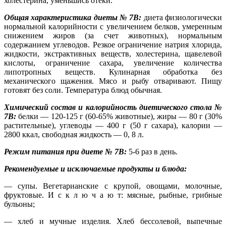
холестерина, уменьшись отеки.
Общая характеристика диеты № 7В:
диета физиологически
нормальной калорийности с увеличением белков, умеренным
снижением жиров (за счет животных), нормальным
содержанием углеводов. Резкое ограничение натрия хлорида,
жидкости, экстрактивных веществ, холестерина, щавелевой
кислоты, ограничение сахара, увеличение количества
липотропных веществ. Кулинарная обработка без
механического щажения. Мясо и рыбу отваривают. Пищу
готовят без соли. Температура блюд обычная.
Химический состав и калорийность диетического стола №
7В:
белки — 120-125 г (60-65% животные), жиры — 80 г (30%
растительные), углеводы — 400 г (50 г сахара), калории —
2800 ккал, свободная жидкость — 0, 8 л.
Режим питания при диете № 7В:
5-6 раз в день.
Рекомендуемые и исключаемые продукты и блюда:
— супы. Вегетарианские с крупой, овощами, молочные,
фруктовые. И с к л ю ч а ю т: мясные, рыбные, грибные
бульоны;
— хлеб и мучные изделия. Хлеб бессолевой, выпечные