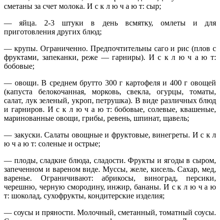
сметаны за счет молока. И с к л ю ч а ю т: сыр;
— яйца. 2-3 штуки в день всмятку, омлеты и для
приготовления других блюд;
— крупы. Ограниченно. Предпочтительны саго и рис (плов с
фруктами, запеканки, реже — гарниры). И с к л ю ч а ю т:
бобовые;
— овощи. В среднем брутто 300 г картофеля и 400 г овощей
(капуста белокочанная, морковь, свекла, огурцы, томаты,
салат, лук зеленый, укроп, петрушка). В виде различных блюд
и гарниров. И с к л ю ч а ю т: бобовые, солевые, квашеные,
маринованные овощи, грибы, ревень, шпинат, щавель;
— закуски. Салаты овощные и фруктовые, винегреты. И с к л
ю ч а ю т: соленые и острые;
— плоды, сладкие блюда, сладости. Фрукты и ягоды в сыром,
запеченном и вареном виде. Муссы, желе, кисель. Сахар, мед,
варенье. Ограничивают: абрикосы, виноград, персики,
черешню, черную смородину, инжир, бананы. И с к л ю ч а ю
т: шоколад, сухофрукты, кондитерские изделия;
— соусы и пряности. Молочный, сметанный, томатный соусы.