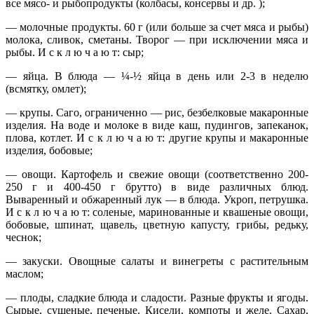
все мясо- и рыбопродукты (колбасы, консервы и др. );
— молочные продукты. 60 г (или больше за счет мяса и рыбы)
молока, сливок, сметаны. Творог — при исключении мяса и
рыбы. И с к л ю ч а ю т: сыр;
— яйца. В блюда — ¼-½ яйца в день или 2-3 в неделю
(всмятку, омлет);
— крупы. Саго, ограниченно — рис, безбелковые макаронные
изделия. На воде и молоке в виде каш, пудингов, запеканок,
плова, котлет. И с к л ю ч а ю т: другие крупы и макаронные
изделия, бобовые;
— овощи. Картофель и свежие овощи (соответственно 200-
250 г и 400-450 г брутто) в виде различных блюд.
Вываренный и обжаренный лук — в блюда. Укроп, петрушка.
И с к л ю ч а ю т: соленые, маринованные и квашеные овощи,
бобовые, шпинат, щавель, цветную капусту, грибы, редьку,
чеснок;
— закуски. Овощные салаты и винегреты с растительным
маслом;
— плоды, сладкие блюда и сладости. Разные фрукты и ягоды.
Сырые, сушеные, печеные. Кисели, компоты и желе. Сахар,