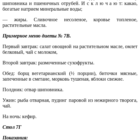
шиповника и пшеничных отрубей. И с к л ю ч а ю т: какао,
богатые натрием минеральные воды;
— жиры. Сливочное несоленое, коровье топленое,
растительные масла.
Примерное меню диеты № 7В.
Первый завтрак: салат овощной на растительном масле, омлет
белковый, чай с молоком,
Второй завтрак: размоченные сухофрукты.
Обед: борщ вегетарианский (½ порции), биточки мясные,
запеченные в сметане, морковь тушеная, яблоки свежие.
Полдник: отвар шиповника.
Ужин: рыба отварная, пудинг паровой из нежирного творога,
чай.
На ночь: кефир.
Стол 7Г
Показания: