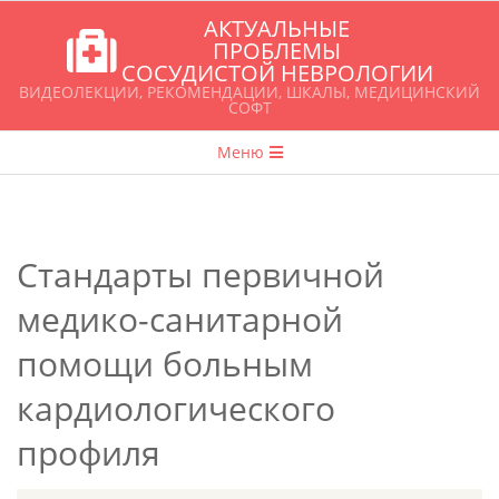
Перейти
АКТУАЛЬНЫЕ
к
ПРОБЛЕМЫ
СОСУДИСТОЙ НЕВРОЛОГИИ
содержимому
ВИДЕОЛЕКЦИИ, РЕКОМЕНДАЦИИ, ШКАЛЫ, МЕДИЦИНСКИЙ
СОФТ
Главное
Меню
навигационное
меню
Стандарты первичной
медико-санитарной
помощи больным
кардиологического
профиля