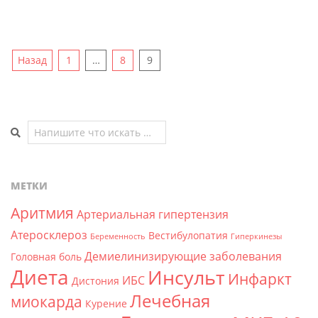
Пагинация
Назад
1
…
8
9
записей
Поиск
МЕТКИ
Аритмия
Артериальная гипертензия
Атеросклероз
Вестибулопатия
Беременность
Гиперкинезы
Демиелинизирующие заболевания
Головная боль
Диета
Инсульт
Инфаркт
ИБС
Дистония
Лечебная
миокарда
Курение